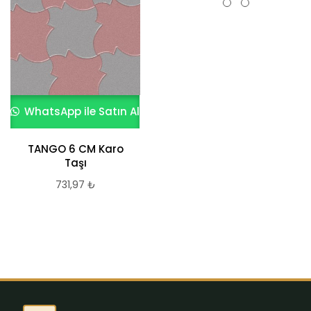
WhatsApp ile Satın Al
WhatsApp ile Satın Al
TANGO 6 CM Karo
Beyaz kumlamalı
Taşı
Prizma Parke Taşı
15×30*8 cm
731,97
₺
731,97
₺