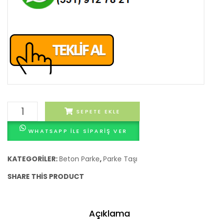
Gri
SEPETE EKLE
Beton
WHATSAPP ILE SIPARIŞ VER
Plak
Taşı
50×50
KATEGORILER:
Beton Parke
,
Parke Taşı
adet
SHARE THIS PRODUCT
Açıklama