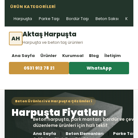
ÜRÜN KATEGORILERI
Harpuşta
Parke Taşı
Bordür Taşı
Beton Saksı
Kablo 
Aktaş Harpuşta
AH
Harpuşta ve beton taş ürünleri
Ana Sayfa
Ürünler
Kurumsal
Blog
İletişim
0531 912 78 21
WhatsApp
Ana Sayfa
Beton Elemanları
Parke Taşı