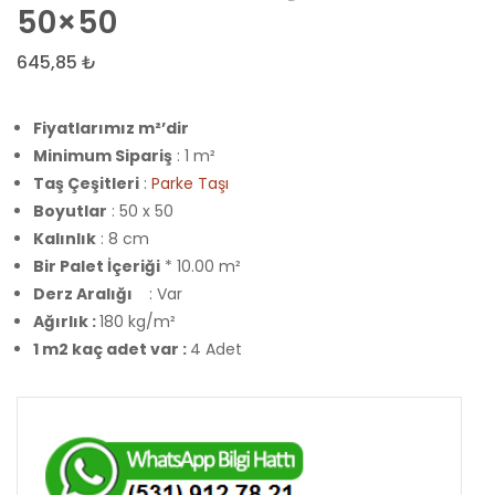
Beton
Plak
50×50
Plak
Taşı
645,85
₺
Taşı
40×4
50×50
Fiyatlarımız m²’dir
Minimum Sipariş
: 1 m²
Taş Çeşitleri
:
Parke Taşı
Boyutlar
: 50 x 50
Kalınlık
: 8 cm
Bir Palet İçeriği
* 10.00 m²
Derz Aralığı
: Var
Ağırlık :
180 kg/m²
1 m2 kaç adet var :
4 Adet