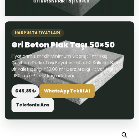
Gri Beton Plak Taşı 50×50
HARPUSTA FIYATLARI
Gri Beton Plak Taşı 50×50
Fiyatlarımız m²’dir Minimum Sipariş : 1 m² Taş
Çeşitleri : Parke Taşı Boyutlar : 50 x 50 Kalınlık : 8 cm
Bir Palet İçeriği * 10.00 m² Derz Aralığı : Var Ağırlık
: 180 kg/m² 1 m2 kaç adet var...
645,85 ₺
WhatsApp Teklif Al
Telefonla Ara