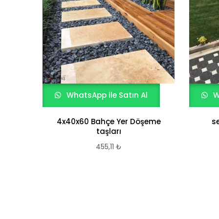
WhatsApp ile Satın Al
W
4x40x60 Bahçe Yer Döşeme
s
taşları
455,11
₺