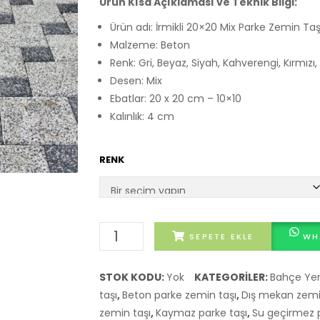
Ürün Kısa Açıklaması ve Teknik Bilgi:
Ürün adı: İrmikli 20×20 Mix Parke Zemin Taş
Malzeme: Beton
Renk: Gri, Beyaz, Siyah, Kahverengi, Kırmızı, 
Desen: Mix
Ebatlar: 20 x 20 cm – 10×10
Kalınlık: 4 cm
RENK
İrmikli
SEPETE EKLE
WH
20x20
Mix
STOK KODU:
Yok
KATEGORILER:
Bahçe Yer
Parke
taşı
,
Beton parke zemin taşı
,
Dış mekan zemi
Zemin
zemin taşı
,
Kaymaz parke taşı
,
Su geçirmez p