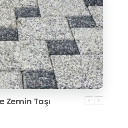
ke Zemin Taşı
Zemin
Sienna
Döşeme
Yer
Taşı
Taşı