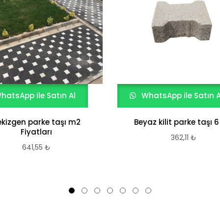
hatsApp ile Satın Al
WhatsApp ile Satın A
ekizgen parke taşı m2
Beyaz kilit parke taşı 
Fiyatları
362,11
₺
641,55
₺