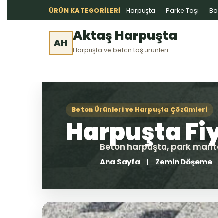
ÜRÜN KATEGORILERI
Harpuşta
Parke Taşı
Bo
Aktaş Harpuşta
AH
Harpuşta ve beton taş ürünleri
Ana Sayfa
Zemin Döşeme