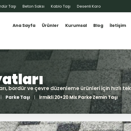
rdür Taşı
Beton Saksı
Kablo Taşı
Desenli Karo
Ana Sayfa
Ürünler
Kurumsal
Blog
İletişim
Parke Taşı
İrmikli 20×20 Mix Parke Zemin Taşı