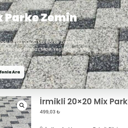
ix Parke Zemin
 adı: İrmikli 20x20 Mix Parke Zemin Taşı
hverengi, Kırmızı, Mavi, Yeşil Desen: Mix
fonla Ara
İrmikli 20×20 Mix Par
499,03
₺