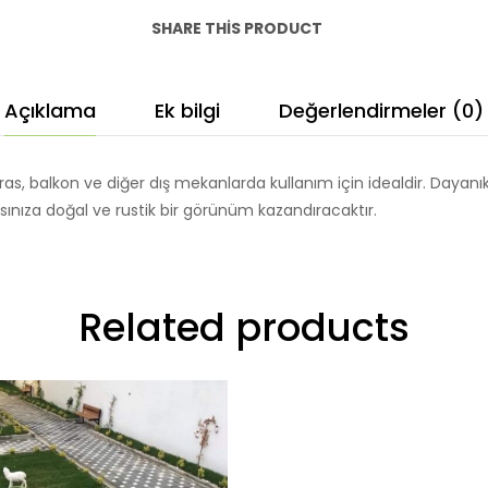
Taşı
SHARE THIS PRODUCT
adet
Açıklama
Ek bilgi
Değerlendirmeler (0)
eras, balkon ve diğer dış mekanlarda kullanım için idealdir. Dayanı
ınıza doğal ve rustik bir görünüm kazandıracaktır.
Related products