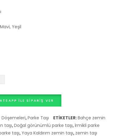
Fiyatları
ı
ve
Çeşitleri
Mavi, Yeşil
ATSAPP ILE SIPARIŞ VER
 Döşemeleri
,
Parke Taşı
ETIKETLER:
Bahçe zemin
n taşı
,
Doğal görünümlü parke taşı
,
İrmikli parke
arke taşı
,
Yaya Kaldırım zemin taşı
,
zemin taşı