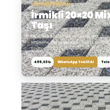
HARPUSTA FIYATLARI
İrmikli 20×20 M
Taşı
Ürün Kısa Açıklaması ve Teknik Bilgi: Ürün
Malzeme: Beton Renk: Gri, Beyaz, Siyah, Ka
Ebatlar: 20 x 20 cm -...
499,03 ₺
WhatsApp Teklif Al
Tele