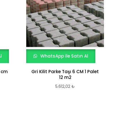
l
WhatsApp ile Satın Al
W
6 cm
Gri Kilit Parke Taşı 6 CM 1 Palet
40×
12 m2
5.612,02
₺