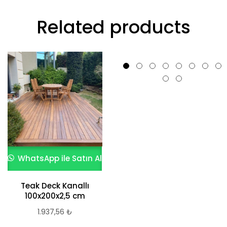
Related products
WhatsApp ile Satın Al
WhatsApp ile Satın Al
Teak Deck Kanallı
Teak Deck
100x200x2,5 cm
3.013,98
₺
1.937,56
₺