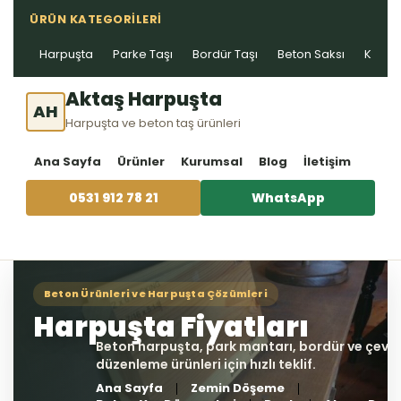
ÜRÜN KATEGORILERI
Harpuşta
Parke Taşı
Bordür Taşı
Beton Saksı
Kablo 
Aktaş Harpuşta
AH
Harpuşta ve beton taş ürünleri
Ana Sayfa
Ürünler
Kurumsal
Blog
İletişim
0531 912 78 21
WhatsApp
Ana Sayfa
Zemin Döşeme