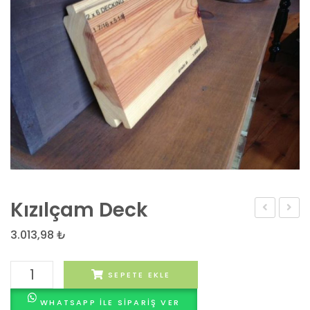
Kızılçam Deck
Deck
Deck
3.013,98
₺
Kızılçam
SEPETE EKLE
Deck
WHATSAPP ILE SIPARIŞ VER
adet