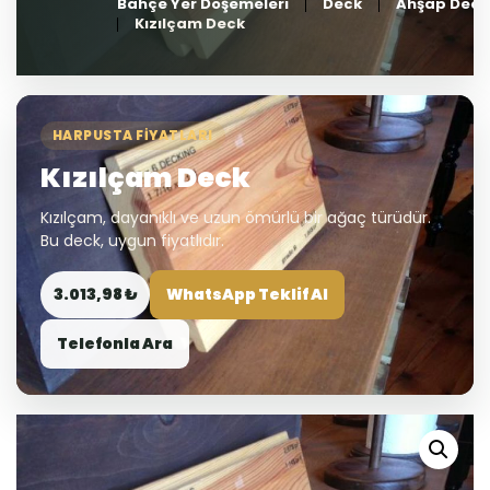
Bahçe Yer Döşemeleri
Deck
Ahşap Deck
Kızılçam Deck
HARPUSTA FIYATLARI
Kızılçam Deck
Kızılçam, dayanıklı ve uzun ömürlü bir ağaç türüdür.
Bu deck, uygun fiyatlıdır.
3.013,98 ₺
WhatsApp Teklif Al
Telefonla Ara