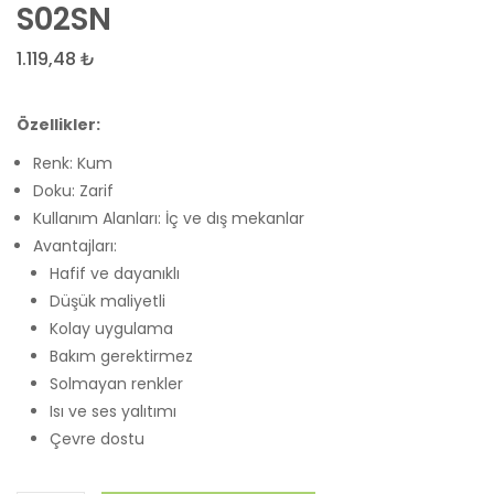
Taşı
Lavan
S02SN
Yeni
1.119,48
₺
Üçlü
Evler
Özellikler:
Silikon
Kalıpla
Renk: Kum
Doku: Zarif
Kullanım Alanları: İç ve dış mekanlar
Avantajları:
Hafif ve dayanıklı
Düşük maliyetli
Kolay uygulama
Bakım gerektirmez
Solmayan renkler
Isı ve ses yalıtımı
Çevre dostu