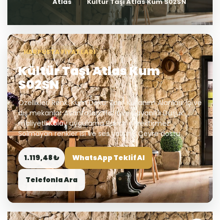
Atlas
Kültür Taşı Atlas Kum S02SN
HARPUSTA FIYATLARI
Kültür Taşı Atlas Kum
S02SN
Özellikler: Renk: Kum Doku: Zarif Kullanım Alanları: İç ve
dış mekanlar Avantajları: Hafif ve dayanıklı Düşük
maliyetli Kolay uygulama Bakım gerektirmez
Solmayan renkler Isı ve ses yalıtımı Çevre dostu
1.119,48 ₺
WhatsApp Teklif Al
Telefonla Ara