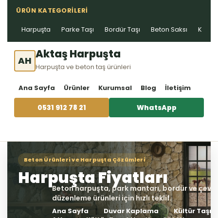
ÜRÜN KATEGORILERI
Harpuşta
Parke Taşı
Bordür Taşı
Beton Saksı
Kablo 
Aktaş Harpuşta
AH
Harpuşta ve beton taş ürünleri
Ana Sayfa
Ürünler
Kurumsal
Blog
İletişim
0531 912 78 21
WhatsApp
Ana Sayfa
Duvar Kaplama
Kültür Taşı