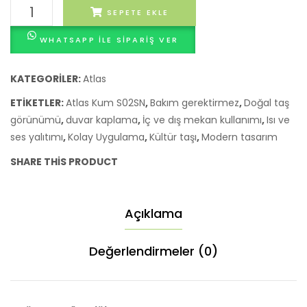
Kültür
SEPETE EKLE
Taşı
WHATSAPP ILE SIPARIŞ VER
Atlas
Kum
S02SN
KATEGORILER:
Atlas
adet
ETIKETLER:
Atlas Kum S02SN
,
Bakım gerektirmez
,
Doğal taş
görünümü
,
duvar kaplama
,
İç ve dış mekan kullanımı
,
Isı ve
ses yalıtımı
,
Kolay Uygulama
,
Kültür taşı
,
Modern tasarım
SHARE THIS PRODUCT
Açıklama
Değerlendirmeler (0)