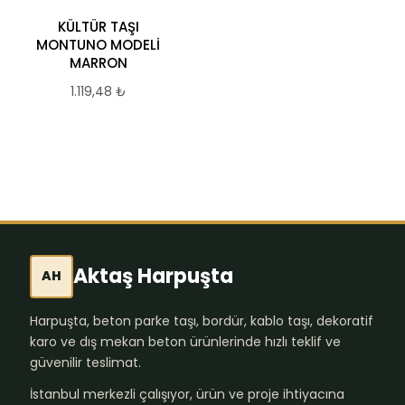
KÜLTÜR TAŞI
Şık ve Dayanıklı Ege
MONTUNO MODELİ
Siyah Kayrak Taşı
MARRON
1.996,97
₺
1.119,48
₺
Aktaş Harpuşta
AH
Harpuşta, beton parke taşı, bordür, kablo taşı, dekoratif
karo ve dış mekan beton ürünlerinde hızlı teklif ve
güvenilir teslimat.
İstanbul merkezli çalışıyor, ürün ve proje ihtiyacına