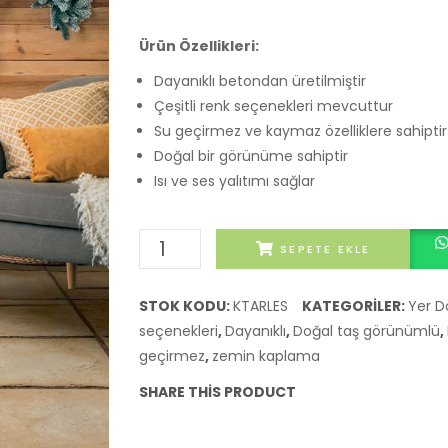
Ürün Özellikleri:
Dayanıklı betondan üretilmiştir
Çeşitli renk seçenekleri mevcuttur
Su geçirmez ve kaymaz özelliklere sahiptir
Doğal bir görünüme sahiptir
Isı ve ses yalıtımı sağlar
Kültür
SEPETE EKLE
Taşı
Zemin
STOK KODU:
KTARLES
KATEGORILER:
Yer D
Kaplama
seçenekleri
,
Dayanıklı
,
Doğal taş görünümlü
,
Arles
geçirmez
,
zemin kaplama
Dark
SHARE THIS PRODUCT
Yellow
F03DY
adet