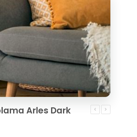
plama Arles Dark
parke
Parke
taşı
Taşı
m2
Döşeme