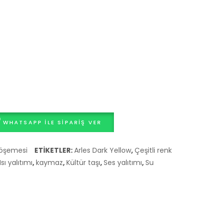
Fiyatları
Hizmetleri
WHATSAPP ILE SIPARIŞ VER
öşemesi
ETIKETLER:
Arles Dark Yellow
,
Çeşitli renk
Isı yalıtımı
,
kaymaz
,
Kültür taşı
,
Ses yalıtımı
,
Su