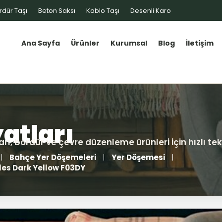
rdür Taşı
Beton Saksı
Kablo Taşı
Desenli Karo
Ana Sayfa
Ürünler
Kurumsal
Blog
İletişim
Bahçe Yer Döşemeleri
Yer Döşemesi
les Dark Yellow F03DY