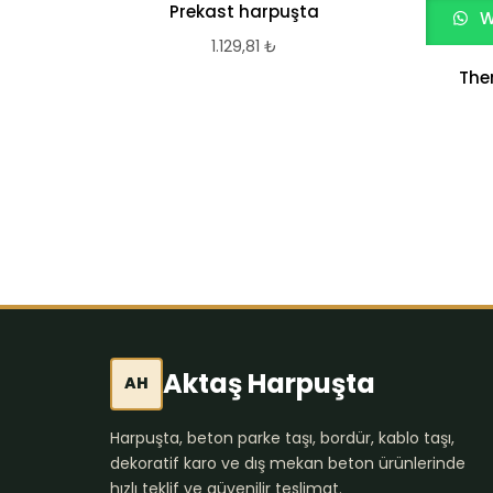
Prekast harpuşta
W
1.129,81
₺
The
Aktaş Harpuşta
AH
Harpuşta, beton parke taşı, bordür, kablo taşı,
dekoratif karo ve dış mekan beton ürünlerinde
hızlı teklif ve güvenilir teslimat.