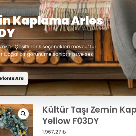
in Kaplama Arles
3DY
lmiştir Çeşitli renk seçenekleri mevcuttur
r Doğal bir görünüme sahiptir Isı ve ses
efonla Ara
Kültür Taşı Zemin Ka
Yellow F03DY
1.967,27
₺