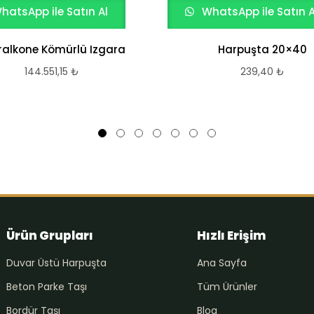
hatsApp ile Satın Al
WhatsApp ile Satın A
ralkone Kömürlü Izgara
Harpuşta 20×40
144.551,15
₺
239,40
₺
Ürün Grupları
Hızlı Erişim
Duvar Üstü Harpuşta
Ana Sayfa
Beton Parke Taşı
Tüm Ürünler
Bordür Taşı
Blog