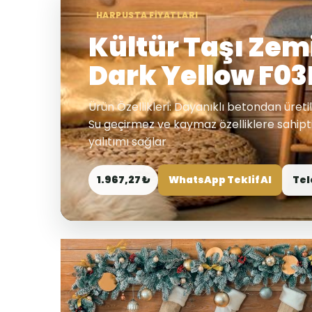
HARPUSTA FIYATLARI
Kültür Taşı Zem
Dark Yellow F0
Ürün Özellikleri: Dayanıklı betondan üreti
Su geçirmez ve kaymaz özelliklere sahipti
yalıtımı sağlar
1.967,27 ₺
WhatsApp Teklif Al
Tel