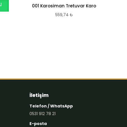
l
W
001 Karosiman Tretuvar Karo
559,74
₺
Dese
İletişim
Telefon / WhatsApp
0531 912 78 21
E-posta