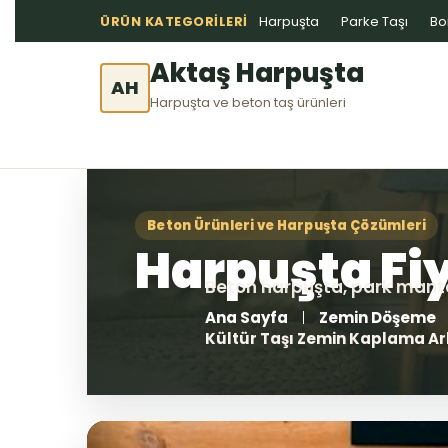
ÜRÜN KATEGORILERI
Harpuşta
Parke Taşı
Bo
Aktaş Harpuşta
AH
Harpuşta ve beton taş ürünleri
Ana Sayfa
Zemin Döşeme
Kültür Taşı Zemin Kaplama Ar