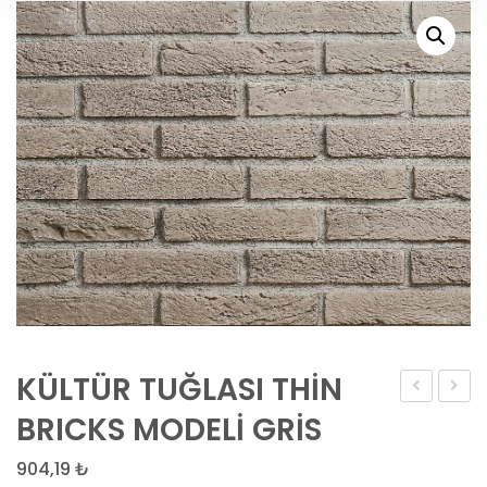
KÜLTÜR TUĞLASI THİN
TUĞLASI
TUĞLA
BRICKS MODELİ GRİS
THİN
THİN
904,19
₺
BRICKS
BRICK