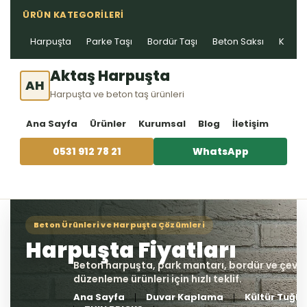
ÜRÜN KATEGORILERI
Harpuşta
Parke Taşı
Bordür Taşı
Beton Saksı
Kablo 
Aktaş Harpuşta
AH
Harpuşta ve beton taş ürünleri
Ana Sayfa
Ürünler
Kurumsal
Blog
İletişim
0531 912 78 21
WhatsApp
Ana Sayfa
Duvar Kaplama
Kültür Tuğla