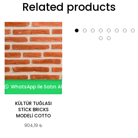
Related products
WhatsApp ile Satın Al
WhatsApp ile Satın Al
KÜLTÜR TUĞLASI
Bağcılar Kültür
STİCK BRICKS
Tuğlası
MODELİ COTTO
904,19
₺
904,19
₺