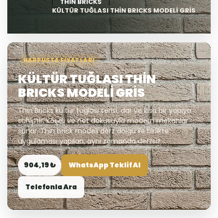
THIN BRICKS
KÜLTÜR TUĞLASI THİN BRICKS MODELİ GRİS
HARPUSTA FIYATLARI
KÜLTÜR TUĞLASI THİN
BRICKS MODELİ GRİS
Thin Bricks kültür tuğlası serisi; dar ve kısa bir yapıya
sahiptir. Köşeli ve net dokusuyla modern mekanlar
sunar. Thin brick modeli derz dolgu ile birlikte
uygulaması yapılan, aynı zamanda derzsiz,...
904,19 ₺
WhatsApp Teklif Al
Telefonla Ara