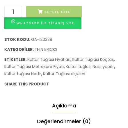
MODELİ
MODEL
KÜLTÜR
SEPETE EKLE
MARRON
BLAN
TUĞLASI
WHATSAPP ILE SIPARIŞ VER
THİN
BRICKS
MODELİ
STOK KODU:
GA-120339
GRİS
KATEGORILER:
THIN BRICKS
adet
ETIKETLER:
Kültür Tuğlası Fiyatları
,
Kültür Tuğlası Koçtaş
,
Kültür Tuğlası Metrekare Fiyatı
,
Kültür tuğlası Nasıl yapılır
,
Kültür tuğlası Nedir
,
Kültür Tuğlası ölçüleri
SHARE THIS PRODUCT
Açıklama
Değerlendirmeler (0)