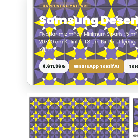
HARPUSTA FIYATLARI
Samsung Desenl
Fiyatlarımız m²’dir Minimum Sipariş : 5 m² 
20×20 cm Kalınlık : 1.8 cm Bir Palet İçeriği
kg/m²
8.611,36 ₺
WhatsApp Teklif Al
Tel