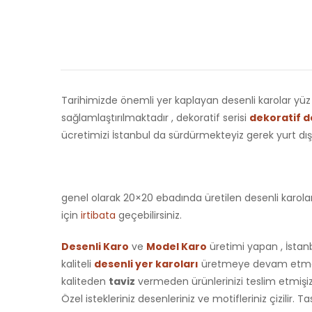
Tarihimizde önemli yer kaplayan desenli karolar yüz 
sağlamlaştırılmaktadır , dekoratif serisi
dekoratif d
ücretimizi İstanbul da sürdürmekteyiz gerek yurt dı
genel olarak 20×20 ebadında üretilen desenli karolar 1
için
irtibata
geçebilirsiniz.
Desenli Karo
ve
Model Karo
üretimi yapan , İstan
kaliteli
desenli yer karoları
üretmeye devam etmekte
kaliteden
taviz
vermeden ürünlerinizi teslim etmişizd
Özel istekleriniz desenleriniz ve motifleriniz çizilir. T