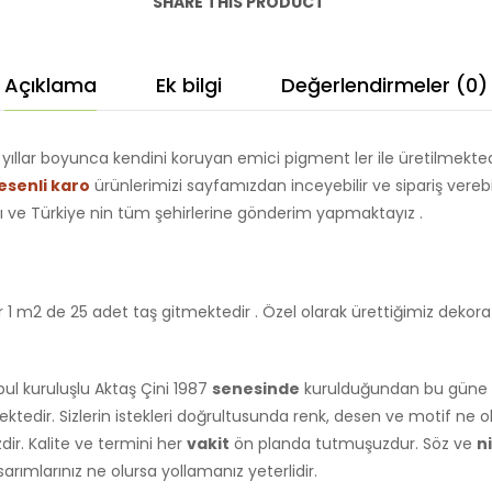
SHARE THIS PRODUCT
Açıklama
Ek bilgi
Değerlendirmeler (0)
yıllar boyunca kendini koruyan emici pigment ler ile üretilmekted
esenli karo
ürünlerimizi sayfamızdan inceyebilir ve sipariş verebil
şı ve Türkiye nin tüm şehirlerine gönderim yapmaktayız .
 m2 de 25 adet taş gitmektedir . Özel olarak ürettiğimiz dekoratif d
bul kuruluşlu Aktaş Çini 1987
senesinde
kurulduğundan bu güne ve
dir. Sizlerin istekleri doğrultusunda renk, desen ve motif ne 
ir. Kalite ve termini her
vakit
ön planda tutmuşuzdur. Söz ve
ni
asarımlarınız ne olursa yollamanız yeterlidir.