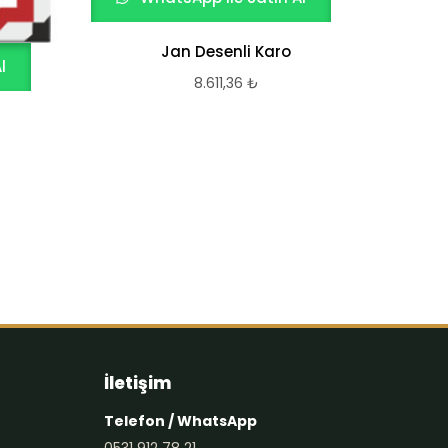
A
Jan Desenli Karo
l
8.611,36
₺
İletişim
Telefon / WhatsApp
0531 912 78 21