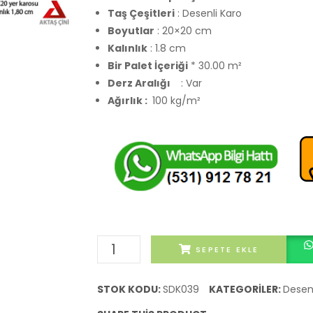
Taş Çeşitleri
: Desenli Karo
Boyutlar
: 20×20 cm
Kalınlık
: 1.8 cm
Bir Palet İçeriği
* 30.00 m²
Derz Aralığı
: Var
Ağırlık :
100 kg/m²
Samsung
SEPETE EKLE
Desenli
Karo
STOK KODU:
SDK039
KATEGORILER:
Desenl
adet