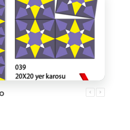
o
Desenli
Desenli
Karo
Karo