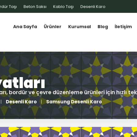
rdür Taşı
Beton Saksı
Kablo Taşı
Desenli Karo
Ana Sayfa
Ürünler
Kurumsal
Blog
İletişim
Desenli Karo
Samsung Desenli Karo