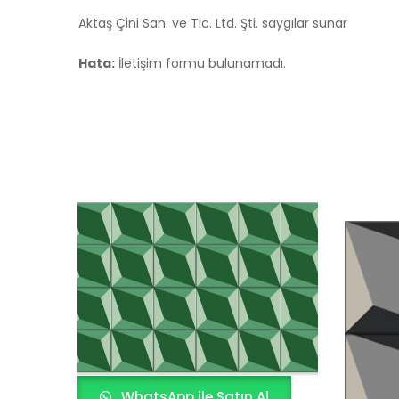
Aktaş Çini San. ve Tic. Ltd. Şti. saygılar sunar
Hata:
İletişim formu bulunamadı.
WhatsApp ile Satın Al