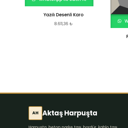
Yazılı Desenli Karo
W
8.611,36
₺
Aktaş Harpuşta
AH
Harpuşta, beton parke taşı, bordür, kablo taşı,