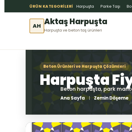
ÜRÜN KATEGORILERI
Harpuşta
Parke Taşı
Bo
Aktaş Harpuşta
AH
Harpuşta ve beton taş ürünleri
Ana Sayfa
Zemin Döşeme