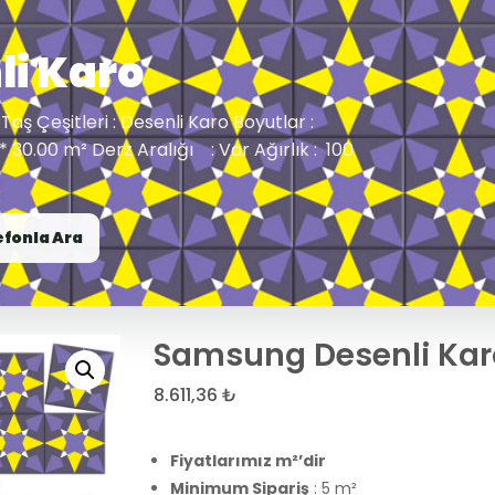
i Karo
Taş Çeşitleri : Desenli Karo Boyutlar :
 * 30.00 m² Derz Aralığı : Var Ağırlık : 100
efonla Ara
Samsung Desenli Kar
8.611,36
₺
Fiyatlarımız m²’dir
Minimum Sipariş
: 5 m²