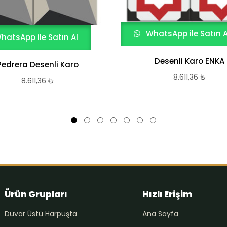
WhatsApp ile Satın A
hatsApp ile Satın Al
Desenli Karo ENKA
Pedrera Desenli Karo
8.611,36
₺
8.611,36
₺
Ürün Grupları
Hızlı Erişim
Duvar Üstü Harpuşta
Ana Sayfa