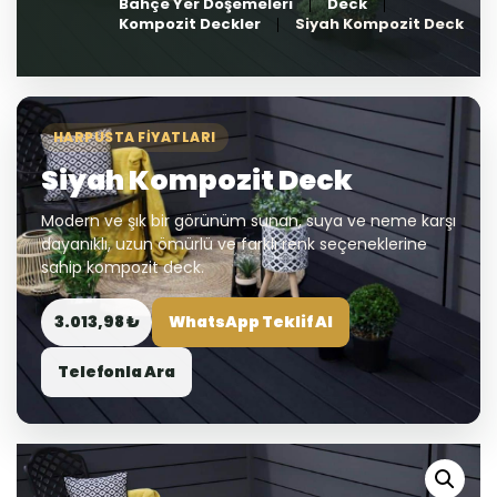
Bahçe Yer Döşemeleri
Deck
Kompozit Deckler
Siyah Kompozit Deck
HARPUSTA FIYATLARI
Siyah Kompozit Deck
Modern ve şık bir görünüm sunan, suya ve neme karşı
dayanıklı, uzun ömürlü ve farklı renk seçeneklerine
sahip kompozit deck.
3.013,98 ₺
WhatsApp Teklif Al
Telefonla Ara