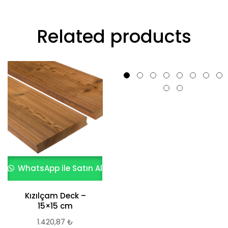
Related products
WhatsApp ile Satın Al
WhatsApp ile Satın Al
Geniş Ladin Deck –
10×30 cm
Kızılçam Deck –
1.420,87
₺
15×15 cm
1.420,87
₺