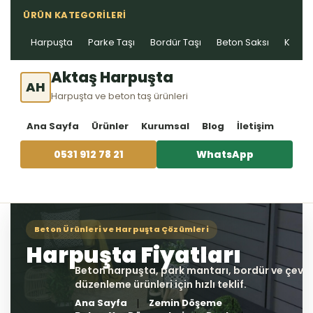
ÜRÜN KATEGORILERI
Harpuşta
Parke Taşı
Bordür Taşı
Beton Saksı
Kablo 
Aktaş Harpuşta
AH
Harpuşta ve beton taş ürünleri
Ana Sayfa
Ürünler
Kurumsal
Blog
İletişim
0531 912 78 21
WhatsApp
Ana Sayfa
Zemin Döşeme