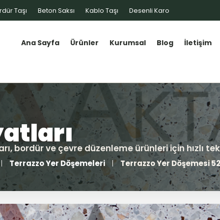
rdür Taşı
Beton Saksı
Kablo Taşı
Desenli Karo
Ana Sayfa
Ürünler
Kurumsal
Blog
İletişim
Terrazzo Yer Döşemeleri
Terrazzo Yer Döşemesi 5