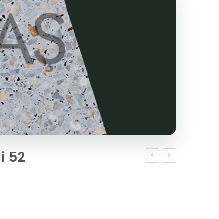
i 52
Yer
Yer
Döşemesi
Döşemesi
51
53