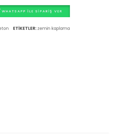
Fiyatları
Fiyatları
WHATSAPP ILE SIPARIŞ VER
eton
ETIKETLER:
zemin kaplama