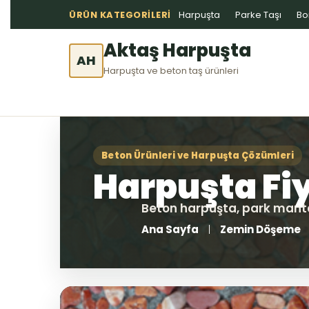
ÜRÜN KATEGORILERI
Harpuşta
Parke Taşı
Bo
Aktaş Harpuşta
AH
Harpuşta ve beton taş ürünleri
Ana Sayfa
Zemin Döşeme