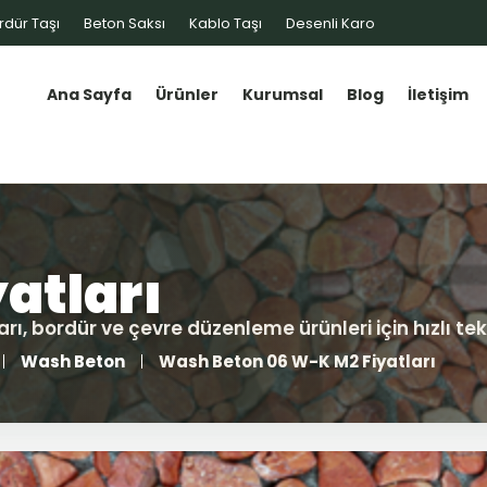
rdür Taşı
Beton Saksı
Kablo Taşı
Desenli Karo
Ana Sayfa
Ürünler
Kurumsal
Blog
İletişim
Wash Beton
Wash Beton 06 W-K M2 Fiyatları