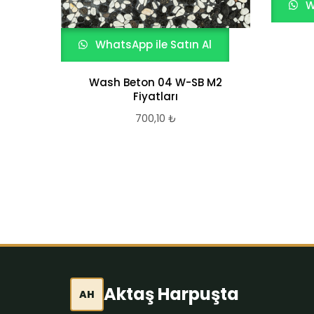
W
WhatsApp ile Satın Al
Wash Beton 04 W-SB M2
Fiyatları
700,10
₺
Aktaş Harpuşta
AH