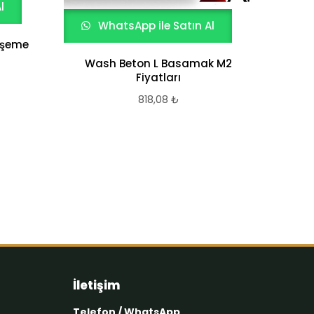
l
Do
WhatsApp ile Satın Al
öşeme
Wash Beton L Basamak M2
Fiyatları
818,08
₺
İletişim
Telefon / WhatsApp