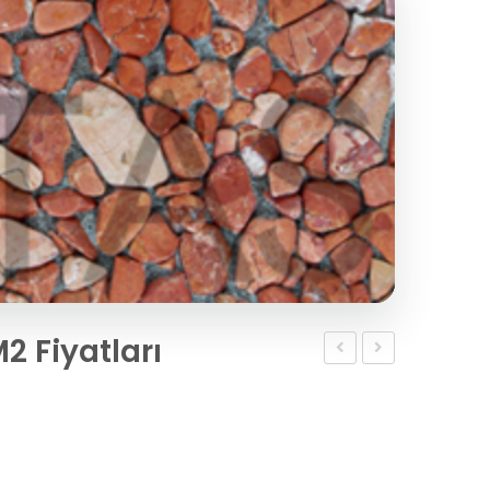
 Fiyatları
Beton
Beton
05 W-
L
B
Basamak
M2
M2