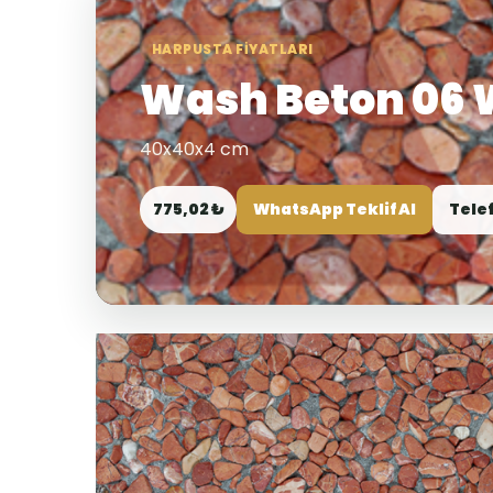
HARPUSTA FIYATLARI
Wash Beton 06 W
40x40x4 cm
775,02 ₺
WhatsApp Teklif Al
Tele