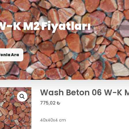
-K M2 Fiyatları
fonla Ara
Wash Beton 06 W-K M2
775,02
₺
40x40x4 cm