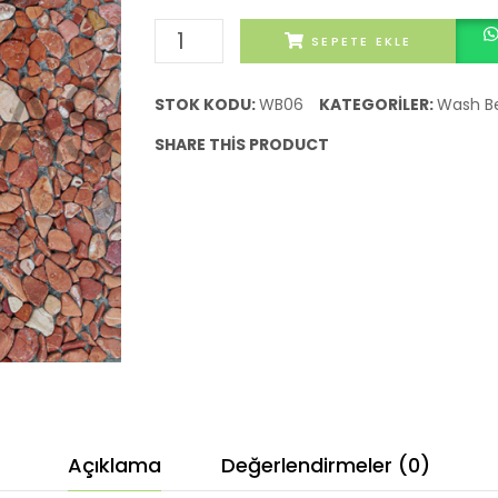
Wash
SEPETE EKLE
Beton
06 W-
STOK KODU:
WB06
KATEGORILER:
Wash B
K
SHARE THIS PRODUCT
M2
Fiyatları
adet
Açıklama
Değerlendirmeler (0)