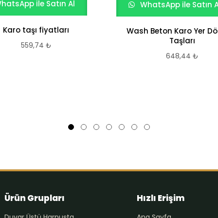
hatsApp ile Satın Al
WhatsApp ile Satın A
Karo taşı fiyatları
Wash Beton Karo Yer D
Taşları
559,74
₺
648,44
₺
Ürün Grupları
Hızlı Erişim
Duvar Üstü Harpuşta
Ana Sayfa