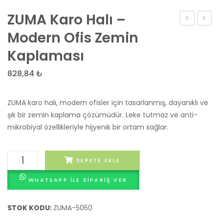
ZUMA Karo Halı –
–
Karo
Modern Ofis Zemin
BE
Halı
Kaplaması
COOL
–
Karo
Mode
828,84
₺
Halı
ve
Şık
ZUMA karo halı, modern ofisler için tasarlanmış, dayanıklı ve
Ofis
şık bir zemin kaplama çözümüdür. Leke tutmaz ve anti-
mikrobiyal özellikleriyle hijyenik bir ortam sağlar.
Zemi
Kapla
ZUMA
SEPETE EKLE
Karo
WHATSAPP ILE SIPARIŞ VER
Halı
-
Modern
STOK KODU:
ZUMA-5050
Ofis