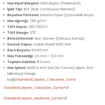
Hav Elyaf Bileşimi:
%100 Naylon (Poliamid 6)
İplik Tipi:
BCF (Bulk Continuous Filament)
Boyama Yöntemi:
Solution Dyed (Çözünebilir Boya)
Hav Ağırlığı:
780 gr/m²
Tüft Sayısı:
260.700/m²
Tüft Gauge:
1/12″
Birincil Destek:
Non-Woven (Dokusuz Kumaş)
Destek Yapısı:
Stable Shield %100 Vinil
Karo Boyutu:
50×50 cm
Hav Yüksekliği:
2.5 mm – 6.0 mm
Toplam Kalınlık:
8.0 mm
Hav İşlemi:
INVISTA Anti-Soil (Kir Tutmaz) İşlem, Anti-
Mikrobiyal (isteğe
bağlı)
StandardCarpets_ColourLine_Zuma
StandardCarpets_ColourLine_Zuma
.Pdf
StandardCarpets_Viewbook_Zuma
.Pdf