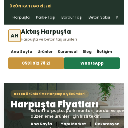
ÜRÜN KATEGORILERI
Harpuşta
Parke Taşı
Bordür Taşı
Beton Saksı
Kablo 
Aktaş Harpuşta
AH
Harpuşta ve beton taş ürünleri
Ana Sayfa
Ürünler
Kurumsal
Blog
İletişim
0531 912 78 21
WhatsApp
Ana Sayfa
Yapı Market
Dekorasyon