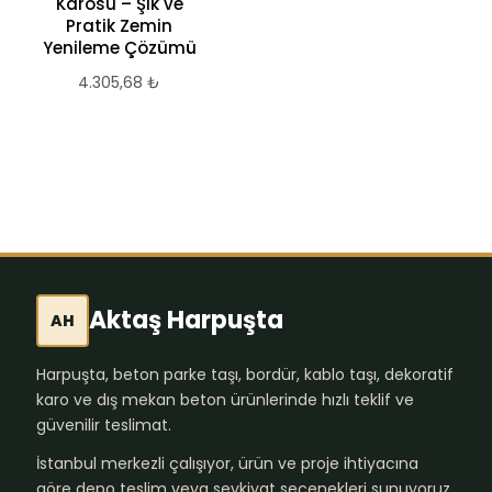
Karosu – Şık ve
Pratik Zemin
Yenileme Çözümü
4.305,68
₺
Aktaş Harpuşta
AH
Harpuşta, beton parke taşı, bordür, kablo taşı, dekoratif
karo ve dış mekan beton ürünlerinde hızlı teklif ve
güvenilir teslimat.
İstanbul merkezli çalışıyor, ürün ve proje ihtiyacına
göre depo teslim veya sevkiyat seçenekleri sunuyoruz.