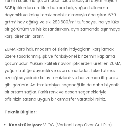
zemin kaplama çözümüdür. %100 solüsyon boyalı naylon
BCF ipliklerden üretilen bu karo halı, yoğun kullanıma
dayanıklı ve kolay temizlenebilir olmasıyla öne çıkar. 670
gr/m² hav ağırlığı ve sıkı 283.680/m² tuft sayısı, halıya lüks
bir görünüm ve his kazandırırken, aynı zamanda aşınmaya
karşı direncini artırır.
ZUMA karo halı, modern ofislerin ihtiyaçlarını karşılamak
üzere tasarlanmış, şık ve fonksiyonel bir zemin kaplama
çözümüdür. Yüksek kaliteli naylon ipliklerden üretilen ZUMA,
yoğun trafiğe dayanıklı ve uzun ömürlüdür. Leke tutmaz
özelliği sayesinde kolay temizlenir ve her zaman ilk günkü
gibi görünür. Anti-mikrobiyal seçeneği ile de daha hijyenik
bir ortam sağlar. Farklı renk ve desen seçenekleriyle
ofisinizin tarzına uygun bir atmosfer yaratabilirsiniz.
Teknik Bilgiler:
Konstrüksiyon:
VLOC (Vertical Loop Over Cut Pile)