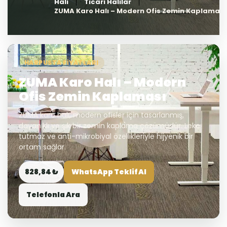
Halı
Ticari Halılar
ZUMA Karo Halı – Modern Ofis Zemin Kaplaması
HARPUSTA FIYATLARI
ZUMA Karo Halı – Modern
Ofis Zemin Kaplaması
ZUMA karo halı, modern ofisler için tasarlanmış,
dayanıklı ve şık bir zemin kaplama çözümüdür. Leke
tutmaz ve anti-mikrobiyal özellikleriyle hijyenik bir
ortam sağlar.
828,84 ₺
WhatsApp Teklif Al
Telefonla Ara