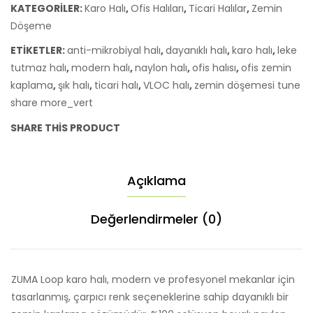
KATEGORILER:
Karo Halı
,
Ofis Halıları
,
Ticari Halılar
,
Zemin
Zemin
Döşeme
Kaplaması
ETIKETLER:
anti-mikrobiyal halı
,
dayanıklı halı
,
karo halı
,
leke
adet
tutmaz halı
,
modern halı
,
naylon halı
,
ofis halısı
,
ofis zemin
kaplama
,
şık halı
,
ticari halı
,
VLOC halı
,
zemin döşemesi tune
share more_vert
SHARE THIS PRODUCT
Açıklama
Değerlendirmeler (0)
ZUMA Loop karo halı, modern ve profesyonel mekanlar için
tasarlanmış, çarpıcı renk seçeneklerine sahip dayanıklı bir