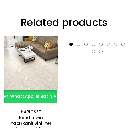
Related products
WhatsApp ile Satın Al
Doğal Andezit Taşı
WhatsApp ile Satın Al
Zemin Kaplama
1.382,55
₺
HARICSET
Kendinden
Yapışkanlı Vinil Yer