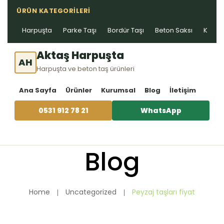
ÜRÜN KATEGORILERI
Harpuşta
Parke Taşı
Bordür Taşı
Beton Saksı
Kablo 
Aktaş Harpuşta
AH
Harpuşta ve beton taş ürünleri
Ana Sayfa
Ürünler
Kurumsal
Blog
İletişim
0531 912 78 21
WhatsApp
Blog
Home
Uncategorized
Peyzaj taşları fiyat