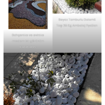
Beyaz Tamburlu Dolomit
Taşı 25 Kg Ambalaj Fiyatları
Bahçenize ve evinize
modern bir görünüm
kazandırın.