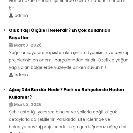
Günümüzde modern şehirlerde elektrik hatlarının önemli
bir
admin
Oluk Taşı Ölçüleri Nelerdir? En Çok Kullanılan
Boyutlar
Mart 7, 2026
Yağmur suyu drenaj sistemleri şehir altyapısının ve peyzaj
projelerinin en önemli parçalarından biridir. Özellikle yoğun
yağış alan bölgelerde yüzeyde biriken suyun hızlı
admin
Ağaç Dibi Bordür Nedir? Park ve Bahçelerde Neden
Kullanılır?
Mart 3, 2026
Şehir estetiği, yalnızca binalar ve yollarla değil; küçük
detaylarla da şekillenir. Parklarda, site içlerinde ve
belediye peyzaj projelerinde sıkça gördüğümüz ağaç dibi