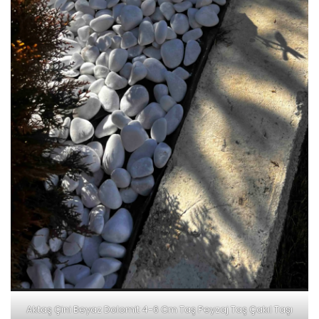
Aktaş Çini Beyaz Dolomit 4-6 Cm Taş Peyzaj Taş Çakıl Taşı