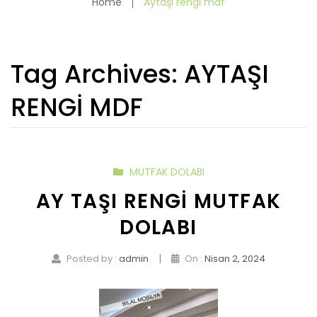
Home
Aytaşı rengi mdf
Tag Archives:
AYTAŞI
RENGI MDF
MUTFAK DOLABI
AY TAŞI RENGI MUTFAK
DOLABI
|
Posted by :
admin
On :
Nisan 2, 2024