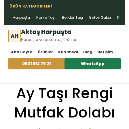
ÜRÜN KATEGORILERI
Harpuşta
Parke Taşı
Bordür Taşı
Beton Saksı
Kablo 
Aktaş Harpuşta
AH
Harpuşta ve beton taş ürünleri
Ana Sayfa
Ürünler
Kurumsal
Blog
İletişim
0531 912 78 21
WhatsApp
Ay Taşı Rengi
Mutfak Dolabı