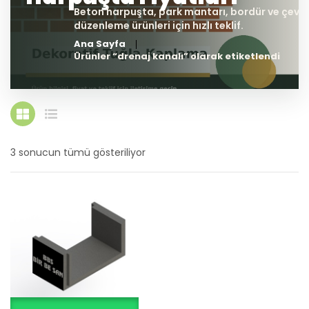
Ana Sayfa
Ürünler “drenaj kanalı” olarak etiketlendi
3 sonucun tümü gösteriliyor
En
yeniye
göre
sıralandı