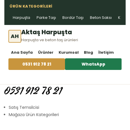
ÜRÜN KATEGORILERI
Harpuşta
Parke Taşı
Bordür Taşı
Beton Saksı
Kablo 
Aktaş Harpuşta
AH
Harpuşta ve beton taş ürünleri
Ana Sayfa
Ürünler
Kurumsal
Blog
İletişim
0531 912 78 21
WhatsApp
0531 912 78 21
Satış Temsilcisi
Mağaza Ürün Kategorileri