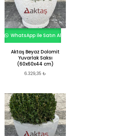
WhatsApp ile Satın Al
Aktaş Beyaz Dolomit
Yuvarlak Saksı
(60x60x44 cm)
6.329,35
₺