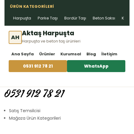
ÜRÜN KATEGORILERI
Harpuşta
Parke Taşı
Bordür Taşı
Beton Saksı
Kablo 
Aktaş Harpuşta
AH
Harpuşta ve beton taş ürünleri
Ana Sayfa
Ürünler
Kurumsal
Blog
İletişim
0531 912 78 21
WhatsApp
0531 912 78 21
Satış Temsilcisi
Mağaza Ürün Kategorileri