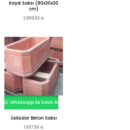
Kayık Saksı (80x30x30
cm)
2.669,52
₺
WhatsApp ile Satın Al
Üsküdar Beton Saksı
1.937,56
₺