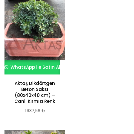
göre
sıralandı
WhatsApp ile Satın Al
Aktaş Dikdörtgen
Beton Saksı
(80x40x40 cm) –
Canlı Kırmızı Renk
1.937,56
₺