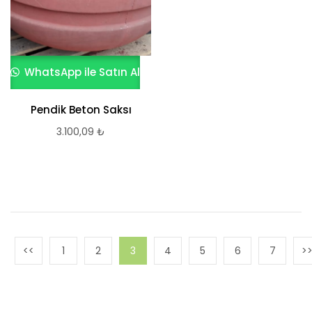
WhatsApp ile Satın Al
Pendik Beton Saksı
3.100,09
₺
1
2
3
4
5
6
7