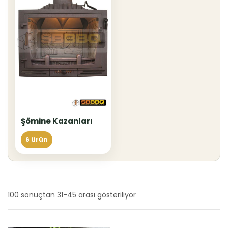
Şömine Kazanları
6 ürün
100 sonuçtan 31-45 arası gösteriliyor
En
yeniye