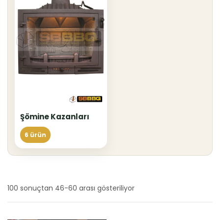
Şömine Kazanları
6 ürün
100 sonuçtan 46-60 arası gösteriliyor
En
yeniye