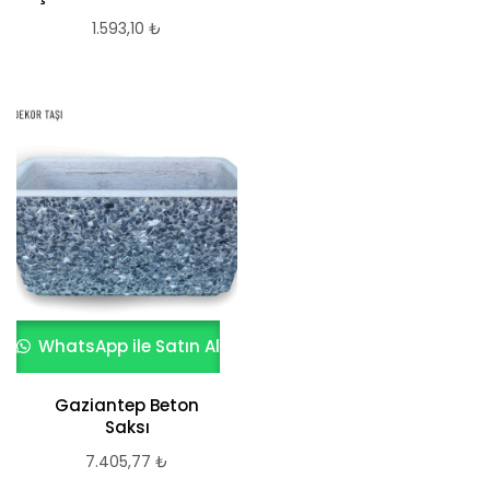
1.593,10
₺
WhatsApp ile Satın Al
Gaziantep Beton
Saksı
7.405,77
₺