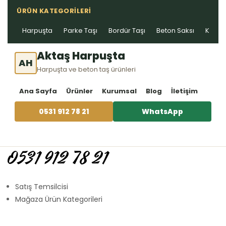
ÜRÜN KATEGORILERI
Harpuşta
Parke Taşı
Bordür Taşı
Beton Saksı
Kablo 
Aktaş Harpuşta
AH
Harpuşta ve beton taş ürünleri
Ana Sayfa
Ürünler
Kurumsal
Blog
İletişim
0531 912 78 21
WhatsApp
0531 912 78 21
Satış Temsilcisi
Mağaza Ürün Kategorileri