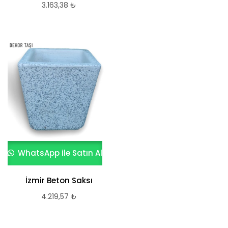
3.163,38
₺
WhatsApp ile Satın Al
İzmir Beton Saksı
4.219,57
₺