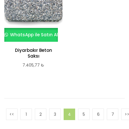
WhatsApp ile Satın Al
Diyarbakır Beton
Saksı
7.405,77
₺
1
2
3
4
5
6
7