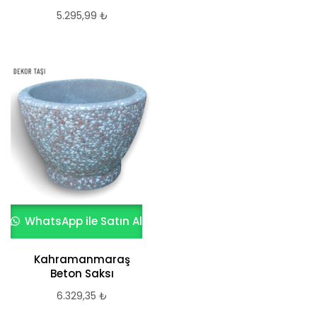
5.295,99
₺
WhatsApp ile Satın Al
Kahramanmaraş
Beton Saksı
6.329,35
₺