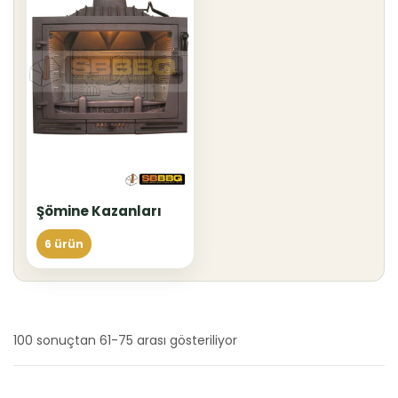
Şömine Kazanları
6 ürün
100 sonuçtan 61-75 arası gösteriliyor
En
yeniye