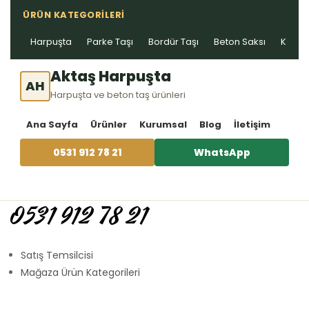
ÜRÜN KATEGORILERI
Harpuşta
Parke Taşı
Bordür Taşı
Beton Saksı
Kablo 
Aktaş Harpuşta
AH
Harpuşta ve beton taş ürünleri
Ana Sayfa
Ürünler
Kurumsal
Blog
İletişim
0531 912 78 21
WhatsApp
0531 912 78 21
Satış Temsilcisi
Mağaza Ürün Kategorileri