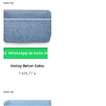
göre
sıralandı
WhatsApp ile Satın Al
Hatay Beton Saksı
7.405,77
₺