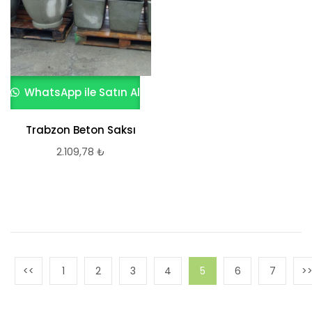
WhatsApp ile Satın Al
Trabzon Beton Saksı
2.109,78
₺
1
2
3
4
5
6
7