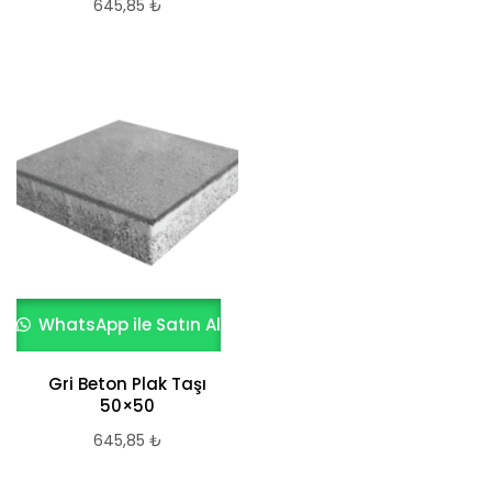
645,85
₺
WhatsApp ile Satın Al
Gri Beton Plak Taşı
50×50
645,85
₺