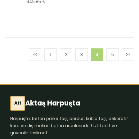
645,85
₺
1
2
3
4
5
Aktaş Harpuşta
AH
Harpuşta, beton parke taşı, bordür, kablo taşı, dekoratif
karo ve dış mekan beton ürünlerinde hızlı teklif ve
güvenilir teslimat.