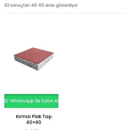
62 sonuçtan 46-60 arası gösteriliyor
En
yeniye
göre
sıralandı
WhatsApp ile Satın Al
Kırmızı Plak Taşı
40×40