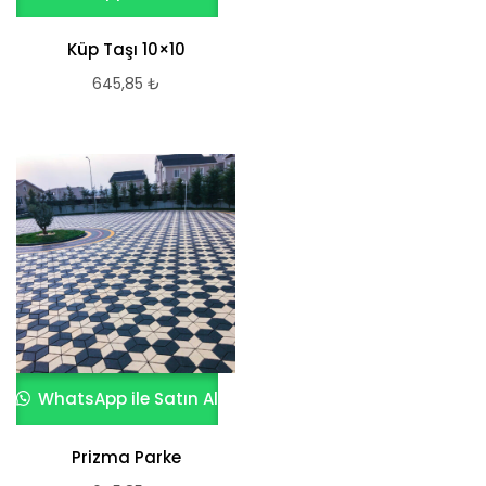
Küp Taşı 10×10
645,85
₺
WhatsApp ile Satın Al
Prizma Parke