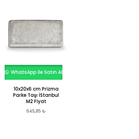
WhatsApp ile Satın Al
10x20x6 cm Prizma
Parke Taşı İStanbul
M2 Fiyat
645,85
₺