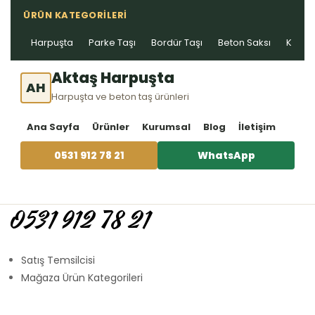
ÜRÜN KATEGORILERI
Harpuşta
Parke Taşı
Bordür Taşı
Beton Saksı
Kablo 
Aktaş Harpuşta
AH
Harpuşta ve beton taş ürünleri
Ana Sayfa
Ürünler
Kurumsal
Blog
İletişim
0531 912 78 21
WhatsApp
0531 912 78 21
Satış Temsilcisi
Mağaza Ürün Kategorileri