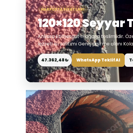
HARPUSTA FIYATLARI
120×120 Seyyar T
Ankara Etimesgut mağaza teslimlidir. Özell
lezzeti Isı yalıtımı Geniş pişirme alanı Ko
47.362,48 ₺
WhatsApp Teklif Al
T