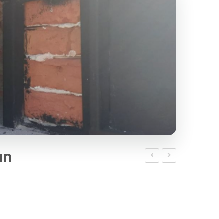
ın
İzolasyonlu
TAŞI
Seyyar
M2
Bahçe
FİYATI
Fırını
325