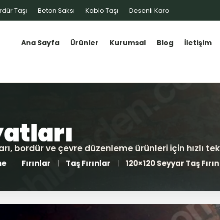
rdür Taşı
Beton Saksı
Kablo Taşı
Desenli Karo
Ana Sayfa
Ürünler
Kurumsal
Blog
İletişim
me
Fırınlar
Taş Fırınlar
120×120 Seyyar Taş Fırın