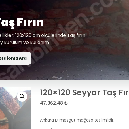
aş Fırın
ikler: 120x120 cm ölçülerinde Taş fırın
lay kurulum ve kullanım
elefonla Ara
120×120 Seyyar Taş Fır
47.362,48
₺
Ankara Etimesgut mağaza teslimlidir.