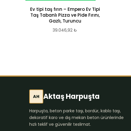
Ev tipi taş fırın – Empero Ev Tipi
Taş Tabanlı Pizza ve Pide Fırını,
Gazlı, Turuncu
39.046,92
₺
Aktaş Harpuşta
AH
Harpuşta, beton parke taşı, bordür, kablo taşı,
dekoratif karo ve dış mekan beton ürünlerinde
hızlı teklif ve güvenilir teslimat.