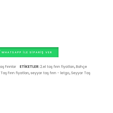
WHATSAPP ILE SIPARIŞ VER
aş Fırınlar
ETIKETLER:
2.el taş fırın fiyatları
,
Bahçe
aş Fırın fiyatları
,
seyyar taş fırın - letgo
,
Seyyar Taş