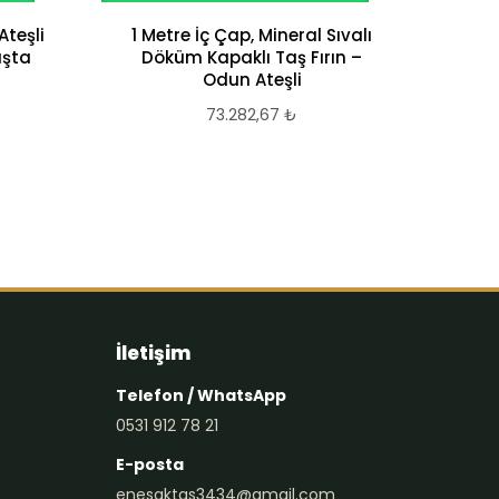
teşli
1 Metre İç Çap, Mineral Sıvalı
Ta
uşta
Döküm Kapaklı Taş Fırın –
Hiz
Odun Ateşli
73.282,67
₺
İletişim
Telefon / WhatsApp
0531 912 78 21
E-posta
enesaktas3434@gmail.com