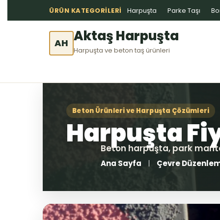
ÜRÜN KATEGORILERI
Harpuşta
Parke Taşı
Bo
Aktaş Harpuşta
AH
Harpuşta ve beton taş ürünleri
Ana Sayfa
Çevre Düzenle