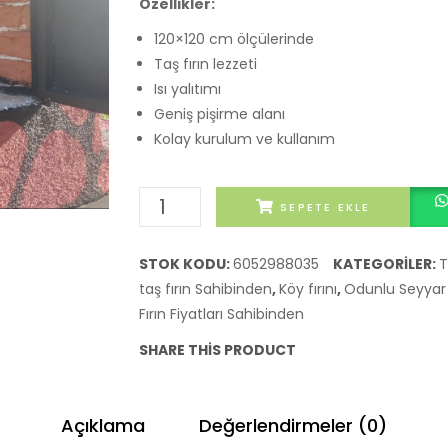
Özellikler:
120×120 cm ölçülerinde
Taş fırın lezzeti
Isı yalıtımı
Geniş pişirme alanı
Kolay kurulum ve kullanım
120x120
SEPETE EKLE
Seyyar
Taş
STOK KODU:
6052988035
KATEGORILER:
T
Fırın
taş fırın Sahibinden
,
Köy fırını
,
Odunlu Seyyar T
adet
Fırın Fiyatları Sahibinden
SHARE THIS PRODUCT
Açıklama
Değerlendirmeler (0)