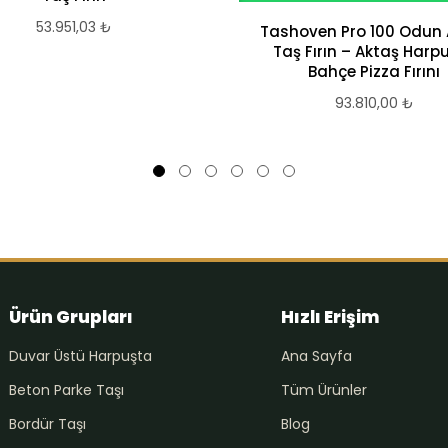
53.951,03
₺
Tashoven Pro 100 Odun A
Taş Fırın – Aktaş Harp
Bahçe Pizza Fırını
93.810,00
₺
Ürün Grupları
Hızlı Erişim
Duvar Üstü Harpuşta
Ana Sayfa
Beton Parke Taşı
Tüm Ürünler
Bordür Taşı
Blog