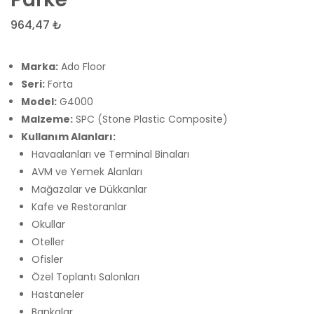
5mm
Dans
Vinil
Floor
964,47
₺
Spor
PVC
Zemin
Zemi
Marka:
Ado Floor
Kaplama
Kapl
Seri:
Forta
Model:
G4000
Malzeme:
SPC (Stone Plastic Composite)
Kullanım Alanları:
Havaalanları ve Terminal Binaları
AVM ve Yemek Alanları
Mağazalar ve Dükkanlar
Kafe ve Restoranlar
Okullar
Oteller
Ofisler
Özel Toplantı Salonları
Hastaneler
Bankalar