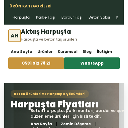
ÜRÜN KATEGORILERI
Harpuşta
Parke Taşı
Bordür Taşı
Beton Saksı
Kablo 
Aktaş Harpuşta
AH
Harpuşta ve beton taş ürünleri
Ana Sayfa
Ürünler
Kurumsal
Blog
İletişim
0531 912 78 21
WhatsApp
Ana Sayfa
Zemin Döşeme