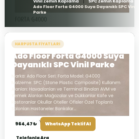
Vinil Zemin Kaplama
SPC Zemin Kaplama
Ado Floor Forta G4000 Suya Dayanıklı SPC Vinil
Parke
HARPUSTA FIYATLARI
Ado Floor Forta G4000 Suya
Dayanıklı SPC Vinil Parke
Marka: Ado Floor Seri: Forta Model: G4000
Malzeme: SPC (Stone Plastic Composite) Kullanım
Alanları: Havaalanları ve Terminal Binaları AVM ve
Yemek Alanları Mağazalar ve Dükkanlar Kafe ve
Restoranlar Okullar Oteller Ofisler Özel Toplantı
Salonları Hastaneler Bankalar...
964,47 ₺
WhatsApp Teklif Al
Telefonla Ara