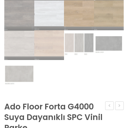
Ado Floor Forta G4000
Omnisport
Çift
Suya Dayanıklı SPC Vinil
Training
Renkli
Parke