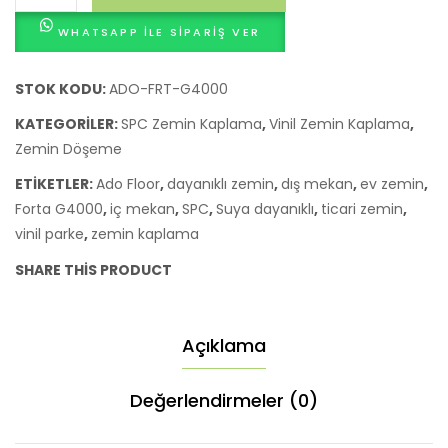
Floor
WHATSAPP ILE SIPARIŞ VER
Forta
G4000
Suya
STOK KODU:
ADO-FRT-G4000
Dayanıklı
KATEGORILER:
SPC Zemin Kaplama
,
Vinil Zemin Kaplama
,
SPC
Zemin Döşeme
Vinil
ETIKETLER:
Ado Floor
,
dayanıklı zemin
,
dış mekan
,
ev zemin
,
Parke
Forta G4000
,
iç mekan
,
SPC
,
Suya dayanıklı
,
ticari zemin
,
adet
vinil parke
,
zemin kaplama
SHARE THIS PRODUCT
Açıklama
Değerlendirmeler (0)