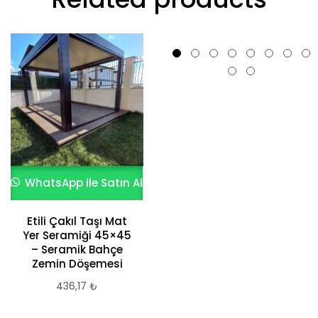
WhatsApp ile Satın Al
WhatsApp ile Satın Al
Antik Dokunuş Kil
Taşı Karo – Siyah
Etili Çakıl Taşı Mat
Pırıltı
Yer Seramiği 45×45
559,74
₺
– Seramik Bahçe
Zemin Döşemesi
436,17
₺