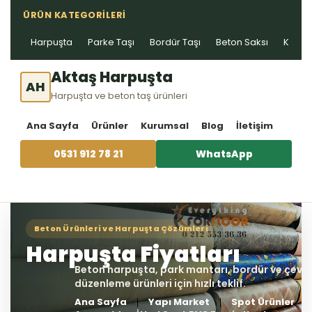
ÜRÜN KATEGORILERI
Harpuşta
Parke Taşı
Bordür Taşı
Beton Saksı
Kablo 
Aktaş Harpuşta
AH
Harpuşta ve beton taş ürünleri
Ana Sayfa
Ürünler
Kurumsal
Blog
İletişim
0531 912 78 21
WhatsApp
Ana Sayfa
Yapı Market
Spot Ürünler