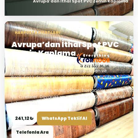
Avrupa’dan İthal Spot PVC Zemin Kaplama
HARPUSTA FIYATLARI
Avrupa’dan İthal Spot PVC
Zemin Kaplama
Malzeme: PVC (Polivinil Klorür) Kalınlık: 1,8 mm - 2,5
mm En: 2 metre, 3 metre, 4 metre Desen ve
Renk: Farklı desen ve renk seçenekleri mevcuttur.
Kullanım
Alanları: Anaokulları, evler, ofisler, hastaneler, oteller, rest
vb. Özellikler: Dayanıklı ve uzun ömürlü Suya dayanıklı
Leke tutmaz...
241,12 ₺
WhatsApp Teklif Al
Telefonla Ara