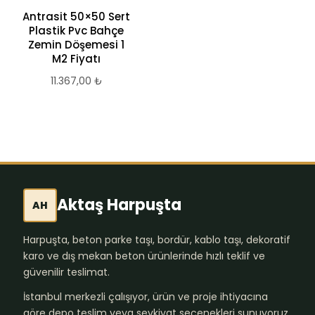
Antrasit 50×50 Sert
Etili Çakıl Taşı Mat
Plastik Pvc Bahçe
Yer Seramiği 45×45
Zemin Döşemesi 1
– Seramik Bahçe
M2 Fiyatı
Zemin Döşemesi
11.367,00
₺
436,17
₺
Aktaş Harpuşta
AH
Harpuşta, beton parke taşı, bordür, kablo taşı, dekoratif
karo ve dış mekan beton ürünlerinde hızlı teklif ve
güvenilir teslimat.
İstanbul merkezli çalışıyor, ürün ve proje ihtiyacına
göre depo teslim veya sevkiyat seçenekleri sunuyoruz.