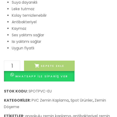
Suya dayanıklı
Antiba
Leke tutmaz
Çözü
Kolay temizlenebilir
Antibakteriyel
Kaymaz
Ses yalıtımı sağlar
Isı yalıtımı sağlar
Uygun fiyatlı
Avrupa'dan
SEPETE EKLE
İthal
WHATSAPP ILE SIPARIŞ VER
Spot
PVC
Zemin
STOK KODU:
SPOTPVC-EU
Kaplama
KATEGORILER:
PVC Zemin Kaplama
,
Spot Ürünler
,
Zemin
adet
Döşeme
ETIKETLER:
anaokulu zemin kaplama
,
antibakteriyel zemin