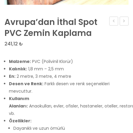
Avrupa’dan İthal Spot
Paralı
For
PVC Zemin Kaplama
PVC
Floor
241,12
₺
Zemin
Paralı
Kaplama
PVC
Malzeme:
PVC (Polivinil Klorür)
–
Zemi
Kalınlık:
1,8 mm – 2,5 mm
Yoğun
Kapl
En:
2 metre, 3 metre, 4 metre
Trafikli
–
Desen ve Renk:
Farklı desen ve renk seçenekleri
Alanlar
Yoğu
mevcuttur.
İçin
Trafikl
Kullanım
Dayanıklı
Alanla
Alanları:
Anaokulları, evler, ofisler, hastaneler, oteller, rest
ve
İçin
vb.
Antibakter
Dayanı
Özellikler:
Dayanıklı ve uzun ömürlü
Çözüm
ve