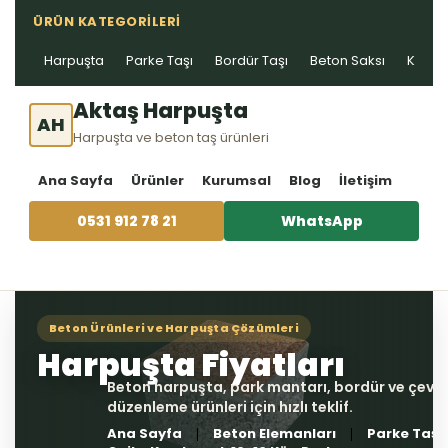
ÜRÜN KATEGORILERI
Harpuşta
Parke Taşı
Bordür Taşı
Beton Saksı
Kablo 
Aktaş Harpuşta
AH
Harpuşta ve beton taş ürünleri
Ana Sayfa
Ürünler
Kurumsal
Blog
İletişim
0531 912 78 21
WhatsApp
Ana Sayfa
Beton Elemanları
Parke Taşı