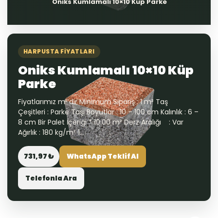
Oniks Kumlamalı 10×10 Küp Parke
HARPUSTA FIYATLARI
Oniks Kumlamalı 10×10 Küp
Parke
Fiyatlarımız m²’dir Minimum Sipariş : 1 m² Taş
Çeşitleri : Parke Taşı Boyutlar : 10 – 100 cm Kalınlık : 6 –
8 cm Bir Palet İçeriği * 10.00 m² Derz Aralığı : Var
Ağırlık : 180 kg/m² 1...
731,97 ₺
WhatsApp Teklif Al
Telefonla Ara