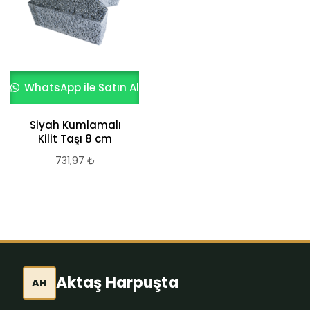
WhatsApp ile Satın Al
WhatsApp ile Satın Al
Siyah Kumlamalı
BÜYÜK ALTIGEN
Kilit Taşı 8 cm
731,97
₺
731,97
₺
Aktaş Harpuşta
AH