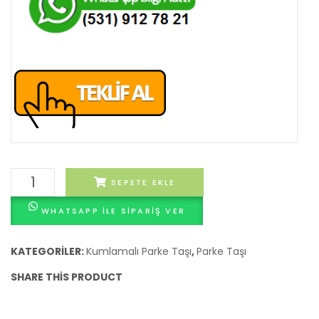
Oniks
SEPETE EKLE
Kumlamalı
WHATSAPP ILE SIPARIŞ VER
10x10
Küp
Parke
KATEGORILER:
Kumlamalı Parke Taşı
,
Parke Taşı
adet
SHARE THIS PRODUCT