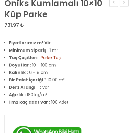
Oniks Kumlamalı 10×10
Kumlamalı
Kumla
Küp Parke
10×10
10×20
731,97
₺
Küp
Parke
Parke
Fiyatlarımız m²’dir
Minimum Sipariş
: 1 m²
Taş Çeşitleri
:
Parke Taşı
Boyutlar
: 10 – 100 cm
Kalınlık
: 6 – 8 cm
Bir Palet İçeriği
* 10.00 m²
Derz Aralığı
: Var
Ağırlık :
180 kg/m²
1 m2 kaç adet var :
100 Adet