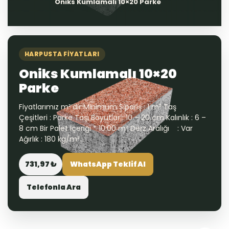
Oniks Kumlamalı 10×20 Parke
HARPUSTA FIYATLARI
Oniks Kumlamalı 10×20
Parke
Fiyatlarımız m²’dir Minimum Sipariş : 1 m² Taş
Çeşitleri : Parke Taşı Boyutlar : 10 – 20 cm Kalınlık : 6 –
8 cm Bir Palet İçeriği * 10.00 m² Derz Aralığı : Var
Ağırlık : 180 kg/m²...
731,97 ₺
WhatsApp Teklif Al
Telefonla Ara