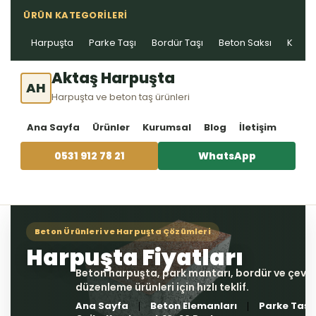
ÜRÜN KATEGORILERI
Harpuşta
Parke Taşı
Bordür Taşı
Beton Saksı
Kablo 
Aktaş Harpuşta
AH
Harpuşta ve beton taş ürünleri
Ana Sayfa
Ürünler
Kurumsal
Blog
İletişim
0531 912 78 21
WhatsApp
Ana Sayfa
Beton Elemanları
Parke Taşı