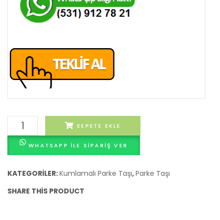
Oniks
SEPETE EKLE
Kumlamalı
WHATSAPP ILE SIPARIŞ VER
10x20
Parke
adet
KATEGORILER:
Kumlamalı Parke Taşı
,
Parke Taşı
SHARE THIS PRODUCT