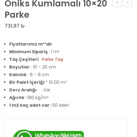
Oniks Kumlamalı 10×20
Kumlamalı
Kumla
Parke
10×10
10×20
731,97
₺
Küp
Parke
Parke
Fiyatlarımız m²’dir
Minimum Sipariş
: 1 m²
Taş Çeşitleri
:
Parke Taşı
Boyutlar
: 10 – 20 cm
Kalınlık
: 6 – 8 cm
Bir Palet İçeriği
* 10.00 m²
Derz Aralığı
: Var
Ağırlık :
180 kg/m²
1 m2 kaç adet var :
50 Adet