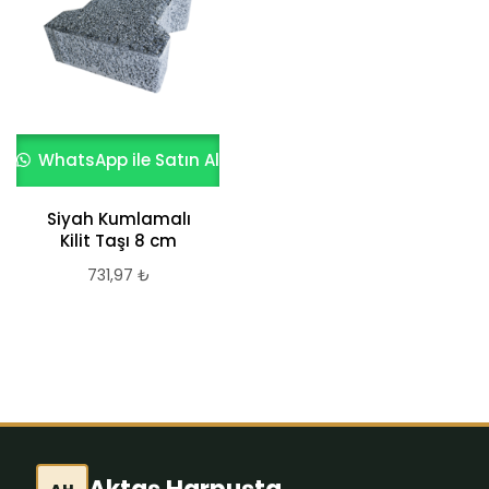
WhatsApp ile Satın Al
WhatsApp ile Satın Al
Siyah Kumlamalı
Prizma Parke
Kilit Taşı 8 cm
645,85
₺
731,97
₺