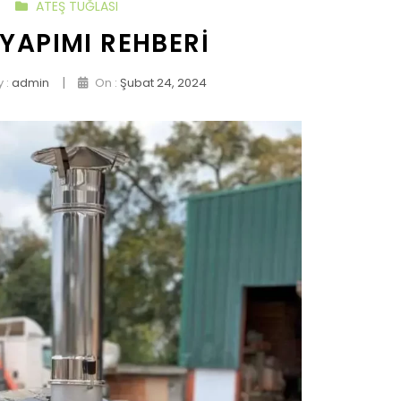
ATEŞ TUĞLASI
 YAPIMI REHBERI
|
 :
admin
On :
Şubat 24, 2024