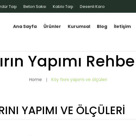
rdür Taşı
Beton Saksı
Kablo Taşı
Desenli Karo
Ana Sayfa
Ürünler
Kurumsal
Blog
İletişim
ırın Yapımı Rehbe
Home
Köy fırını yapımı ve ölçüleri
RINI YAPIMI VE ÖLÇÜLERI