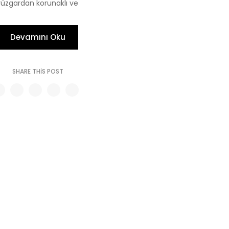
rüzgardan korunaklı ve
Devamını Oku
SHARE THIS POST