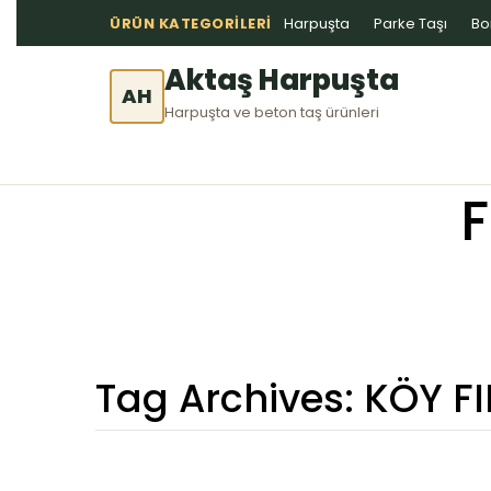
ÜRÜN KATEGORILERI
Harpuşta
Parke Taşı
Bo
Aktaş Harpuşta
AH
Harpuşta ve beton taş ürünleri
F
Tag Archives:
KÖY FI