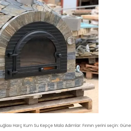
 tuğlası Harç Kum Su Kepçe Mala Adımlar: Fırının yerini seçin: Güne