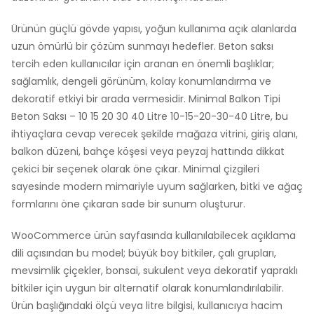
Ürünün güçlü gövde yapısı, yoğun kullanıma açık alanlarda
uzun ömürlü bir çözüm sunmayı hedefler. Beton saksı
tercih eden kullanıcılar için aranan en önemli başlıklar;
sağlamlık, dengeli görünüm, kolay konumlandırma ve
dekoratif etkiyi bir arada vermesidir. Minimal Balkon Tipi
Beton Saksı – 10 15 20 30 40 Litre 10-15-20-30-40 Litre, bu
ihtiyaçlara cevap verecek şekilde mağaza vitrini, giriş alanı,
balkon düzeni, bahçe köşesi veya peyzaj hattında dikkat
çekici bir seçenek olarak öne çıkar. Minimal çizgileri
sayesinde modern mimariyle uyum sağlarken, bitki ve ağaç
formlarını öne çıkaran sade bir sunum oluşturur.
WooCommerce ürün sayfasında kullanılabilecek açıklama
dili açısından bu model; büyük boy bitkiler, çalı grupları,
mevsimlik çiçekler, bonsai, sukulent veya dekoratif yapraklı
bitkiler için uygun bir alternatif olarak konumlandırılabilir.
Ürün başlığındaki ölçü veya litre bilgisi, kullanıcıya hacim