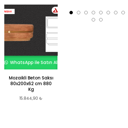
WhatsApp ile Satın Al
WhatsApp ile Satın Al
Mozaikli Beton Saksı
Trabzon Beton
80x200x62 cm 880
Saksı
Kg
2.109,78
₺
15.844,90
₺