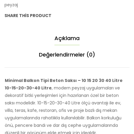
peyzaj
20
30
SHARE THIS PRODUCT
40
Litre
10-
Açıklama
15-
20-
Değerlendirmeler (0)
30-
40
Litre
adet
Minimal Balkon Tipi Beton Saksı – 10 15 20 30 40 Litre
10-15-20-30-40 Litre
, modern peyzaj uygulamaları ve
dekoratif bitki yerleşimleri için hazırlanan özel bir beton
saksı modelidir. 10-15-20-30-40 Litre ölçü avantajı ile ev,
villa, teras, kafe, restoran, ofis ve proje bazlı dış mekan
uygulamalarında rahatlıkla kullanılabilir. Balkon korkuluğu
önü, pencere bandı ve dar dış cephe uygulamalarında
düzenli bir görünüm elde etmek için idealdir.