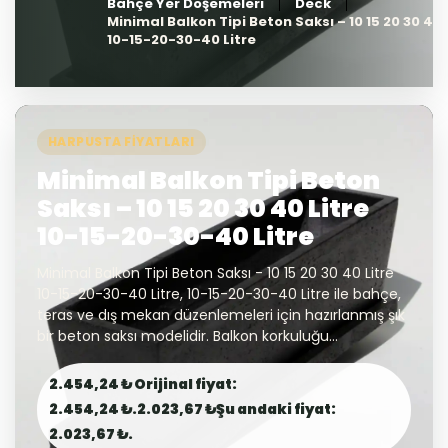
Bahçe Yer Döşemeleri
Deck
Minimal Balkon Tipi Beton Saksı – 10 15 20 30 40 
10-15-20-30-40 Litre
HARPUSTA FIYATLARI
Minimal Balkon Tipi Beton
Saksı – 10 15 20 30 40 Litre
10-15-20-30-40 Litre
Minimal Balkon Tipi Beton Saksı - 10 15 20 30 40 Litre
10-15-20-30-40 Litre, 10-15-20-30-40 Litre ile bahçe,
teras ve dış mekan düzenlemeleri için hazırlanmış şık
bir beton saksı modelidir. Balkon korkuluğu...
2.454,24 ₺ Orijinal fiyat:
2.454,24 ₺.2.023,67 ₺Şu andaki fiyat:
2.023,67 ₺.