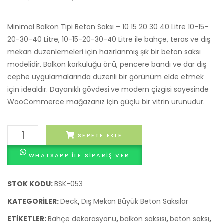
fiyat:
andaki
–
2.454,24 ₺.
fiyat:
40x3
Minimal Balkon Tipi Beton Saksı – 10 15 20 30 40 Litre 10-15-
2.023,67 ₺.
20-30-40 Litre, 10-15-20-30-40 Litre ile bahçe, teras ve dış
mekan düzenlemeleri için hazırlanmış şık bir beton saksı
modelidir. Balkon korkuluğu önü, pencere bandı ve dar dış
cephe uygulamalarında düzenli bir görünüm elde etmek
için idealdir. Dayanıklı gövdesi ve modern çizgisi sayesinde
WooCommerce mağazanız için güçlü bir vitrin ürünüdür.
Minimal
SEPETE EKLE
Balkon
WHATSAPP ILE SIPARIŞ VER
Tipi
Beton
Saksı
STOK KODU:
BSK-053
-
KATEGORILER:
Deck
,
Dış Mekan Büyük Beton Saksılar
10
ETIKETLER:
Bahçe dekorasyonu
,
balkon saksısı
,
beton saksı
,
15