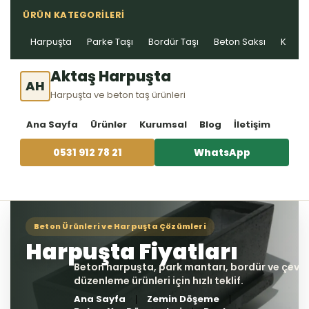
ÜRÜN KATEGORILERI
Harpuşta
Parke Taşı
Bordür Taşı
Beton Saksı
Kablo 
Aktaş Harpuşta
AH
Harpuşta ve beton taş ürünleri
Ana Sayfa
Ürünler
Kurumsal
Blog
İletişim
0531 912 78 21
WhatsApp
Ana Sayfa
Zemin Döşeme