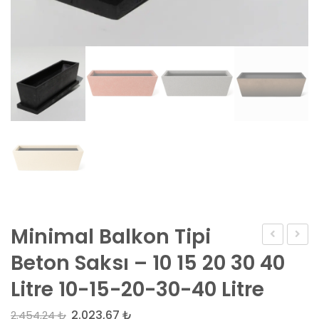
Minimal Balkon Tipi
cm
Ayaklı
Beton Saksı – 10 15 20 30 40
Kablo
Beto
Litre 10-15-20-30-40 Litre
Tuğlası
Peyza
Bims
Saksıs
Orijinal
2.023,67
₺
Şu
2.454,24
₺