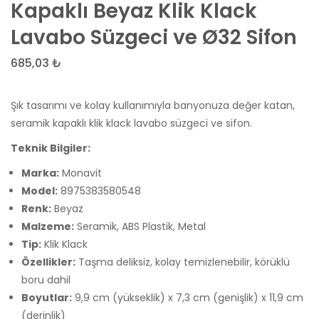
Kare
Klasik
Kapaklı Beyaz Klik Klack
Parlak
Aç-
Lavabo Süzgeci ve Ø32 Sifon
Profil
Kapa
Şeffaf
Lava
685,03
₺
Cam
Batar
Duş
(1016)
Şık tasarımı ve kolay kullanımıyla banyonuza değer katan,
Kabini
seramik kapaklı klik klack lavabo süzgeci ve sifon.
(80x80x18
Teknik Bilgiler:
cm)
Marka:
Monavit
Model:
8975383580548
Renk:
Beyaz
Malzeme:
Seramik, ABS Plastik, Metal
Tip:
Klik Klack
Özellikler:
Taşma deliksiz, kolay temizlenebilir, körüklü
boru dahil
Boyutlar:
9,9 cm (yükseklik) x 7,3 cm (genişlik) x 11,9 cm
(derinlik)