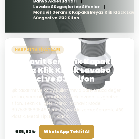
Banyo Aksesuarları
Lavabo Süzgeçleri ve Sifonlar
Monavit Seramik Kapaklı Beyaz Klik Klack Lava
Süzgeci ve Ø32 Sifon
HARPUSTA FIYATLARI
Monavit Seramik Kapaklı
Beyaz Klik Klack Lavabo
Süzgeci ve Ø32 Sifon
Şık tasarımı ve kolay kullanımıyla banyonuza değer
katan, seramik kapaklı klik klack lavabo süzgeci ve
sifon. Teknik Bilgiler: Marka: Monavit Model:
8975383580548 Renk: Beyaz Malzeme: Seramik, ABS
Plastik, Metal Tip: Klik Klack...
685,03 ₺
WhatsApp Teklif Al