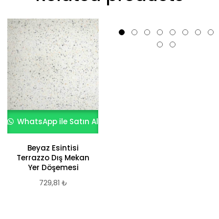
WhatsApp ile Satın Al
WhatsApp ile Satın Al
Beyaz Esintisi
Porcelanosa
Terrazzo Dış Mekan
Barcelona E
Yer Döşemesi
Porselen Seramik
729,81
₺
4.305,68
₺