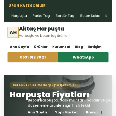
ÜRÜN KATEGORILERI
Harpuşta
Parke Taşı
Bordür Taşı
Beton Saksı
Kablo 
Aktaş Harpuşta
AH
Harpuşta ve beton taş ürünleri
Ana Sayfa
Ürünler
Kurumsal
Blog
İletişim
0531 912 78 21
WhatsApp
Ana Sayfa
Yapı Market
Banyo