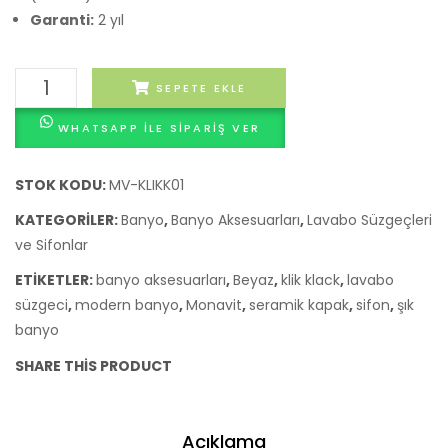
Garanti:
2 yıl
Monavit
SEPETE EKLE
Seramik
WHATSAPP ILE SIPARIŞ VER
Kapaklı
Beyaz
Klik
STOK KODU:
MV-KLIKK01
Klack
KATEGORILER:
Banyo
,
Banyo Aksesuarları
,
Lavabo Süzgeçleri
Lavabo
ve Sifonlar
Süzgeci
ETIKETLER:
banyo aksesuarları
,
Beyaz
,
klik klack
,
lavabo
ve
süzgeci
,
modern banyo
,
Monavit
,
seramik kapak
,
sifon
,
şık
Ø32
banyo
Sifon
adet
SHARE THIS PRODUCT
Açıklama