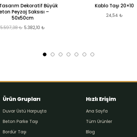
 Tasarım Dekoratif Büyük
Kablo Taşı 20×10
eton Peyzaj Saksısı –
24,54
₺
50x50cm
5.597,38
₺
Orijinal
5.382,10
₺
Şu
fiyat:
andaki
5.597,38 ₺.
fiyat:
5.382,10 ₺.
Ürün Grupları
Hızlı Erişim
Duvar Üstü Harpuşta
Ana Sayfa
Beton Parke Taşı
Tüm Ürünler
Bordür Taşı
Blog