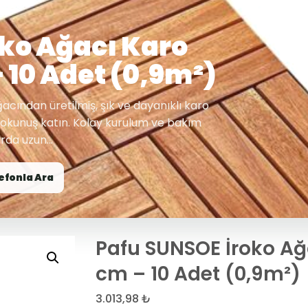
ko Ağacı Karo
 10 Adet (0,9m²)
acından üretilmiş, şık ve dayanıklı karo
 dokunuş katın. Kolay kurulum ve bakım
da uzun...
efonla Ara
Pafu SUNSOE İroko Ağ
cm – 10 Adet (0,9m²)
3.013,98
₺