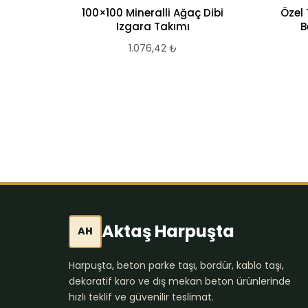
100×100 Mineralli Ağaç Dibi
Özel
Izgara Takımı
B
1.076,42
₺
Aktaş Harpuşta
AH
Harpuşta, beton parke taşı, bordür, kablo taşı,
dekoratif karo ve dış mekan beton ürünlerinde
hızlı teklif ve güvenilir teslimat.