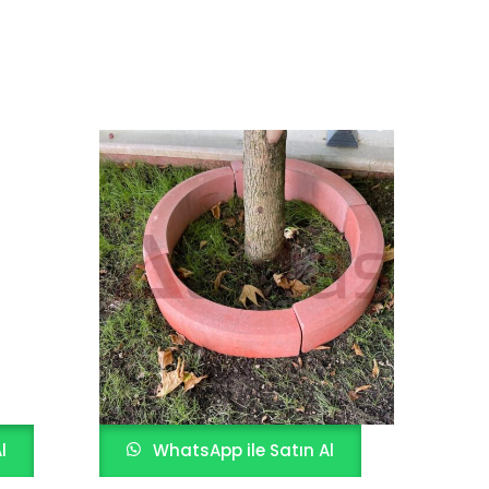
l
WhatsApp ile Satın Al
W