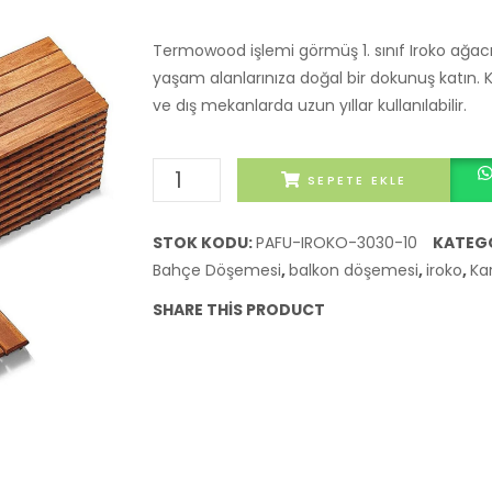
Termowood işlemi görmüş 1. sınıf Iroko ağacın
yaşam alanlarınıza doğal bir dokunuş katın.
ve dış mekanlarda uzun yıllar kullanılabilir.
Pafu
SEPETE EKLE
SUNSOE
İroko
STOK KODU:
PAFU-IROKO-3030-10
KATEGO
Ağacı
Bahçe Döşemesi
,
balkon döşemesi
,
iroko
,
Ka
Karo
SHARE THIS PRODUCT
Deck
30x30
cm
-
10
Adet
(0,9m²)