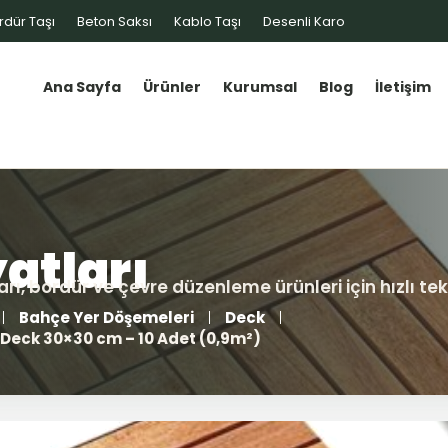
rdür Taşı
Beton Saksı
Kablo Taşı
Desenli Karo
Ana Sayfa
Ürünler
Kurumsal
Blog
İletişim
Bahçe Yer Döşemeleri
Deck
 Deck 30×30 cm – 10 Adet (0,9m²)