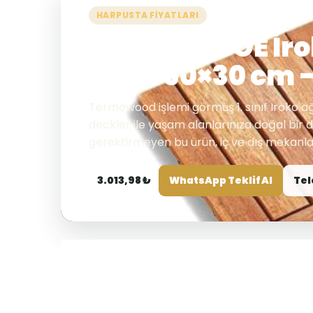
HARPUSTA FIYATLARI
Pafu SUNSOE İro
Deck 30×30 cm –
Termowood işlemi görmüş 1. sınıf Iroko ağ
deckler ile yaşam alanlarınıza doğal bir
gerektirmeyen bu ürün, iç ve dış mekanlar
3.013,98 ₺
WhatsApp Teklif Al
Tel