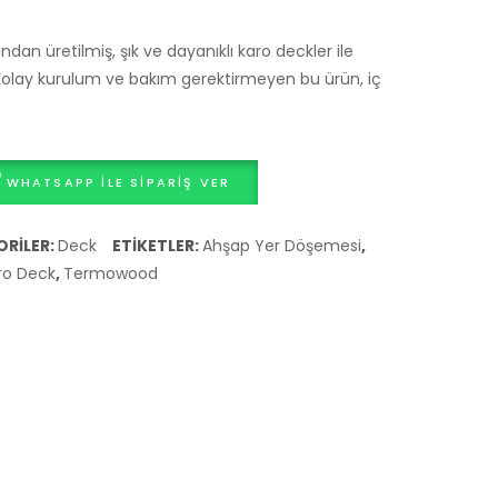
Yer
dan üretilmiş, şık ve dayanıklı karo deckler ile
Döşemesi
 Kolay kurulum ve bakım gerektirmeyen bu ürün, iç
WHATSAPP ILE SIPARIŞ VER
RILER:
Deck
ETIKETLER:
Ahşap Yer Döşemesi
,
ro Deck
,
Termowood