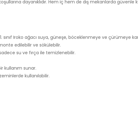
ullarına dayanıklıdır. Hem iç hem de dış mekanlarda güvenle kul
sınıf Iroko ağacı suya, güneşe, böceklenmeye ve çürümeye karşı
nte edilebilir ve sökülebilir.
adece su ve fırça ile temizlenebilir.
ir kullanım sunar.
eminlerde kullanılabilir.