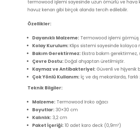
termowood işlemi sayesinde uzun ömürlü ve hava koş
havuz kenarı gibi birçok alanda tercih edilebilir.
Özellikler:
Dayanıklı Malzeme:
Termowood işlemi görmüş 1. 
Kolay Kurulum:
Klips sistemi sayesinde kolayca mo
Bakım Gerektirmez:
Ekstra bakım gerektirmez, s
Çevre Dostu:
Doğal ahşaptan üretilmiştir.
Kaymaz ve Antibakteriyel:
Güvenli ve hijyenik b
Çok Yönlü Kullanım:
İç ve dış mekanlarda, farklı z
Teknik Bilgiler:
Malzeme:
Termowood Iroko ağacı
Boyutlar:
30×30 cm
Kalınlık:
3,2 cm
Paket İçeriği:
10 adet karo deck (0,9m²)