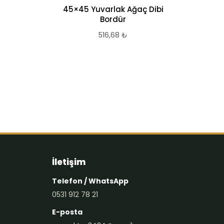
45×45 Yuvarlak Ağaç Dibi
Şık A
Bordür
516,68
₺
İletişim
Telefon / WhatsApp
0531 912 78 21
E-posta