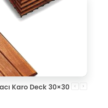
acı Karo Deck 30×30
OUTDOOR
Selection
Ahşap
Kompozit