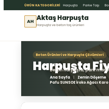
ÜRÜN KATEGORILERI
Harpuşta
Parke Taşı
Bo
Aktaş Harpuşta
AH
Harpuşta ve beton taş ürünleri
Ana Sayfa
Zemin Döşeme
Pafu SUNSOE İroko Ağacı Karo