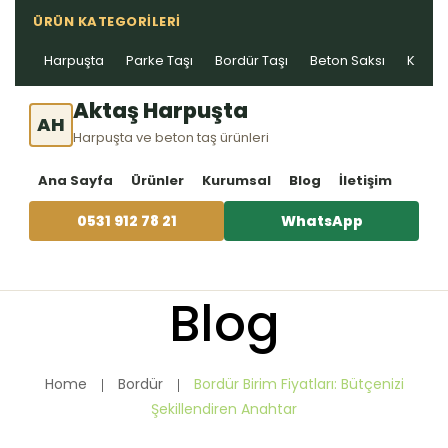
ÜRÜN KATEGORILERI
Harpuşta
Parke Taşı
Bordür Taşı
Beton Saksı
Kablo 
Aktaş Harpuşta
AH
Harpuşta ve beton taş ürünleri
Ana Sayfa
Ürünler
Kurumsal
Blog
İletişim
0531 912 78 21
WhatsApp
Blog
Home
Bordür
Bordür Birim Fiyatları: Bütçenizi
Şekillendiren Anahtar