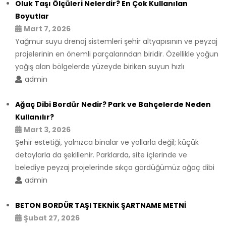
Oluk Taşı Ölçüleri Nelerdir? En Çok Kullanılan
Boyutlar
Mart 7, 2026
Yağmur suyu drenaj sistemleri şehir altyapısının ve peyzaj
projelerinin en önemli parçalarından biridir. Özellikle yoğun
yağış alan bölgelerde yüzeyde biriken suyun hızlı
admin
Ağaç Dibi Bordür Nedir? Park ve Bahçelerde Neden
Kullanılır?
Mart 3, 2026
Şehir estetiği, yalnızca binalar ve yollarla değil; küçük
detaylarla da şekillenir. Parklarda, site içlerinde ve
belediye peyzaj projelerinde sıkça gördüğümüz ağaç dibi
admin
BETON BORDÜR TAŞI TEKNİK ŞARTNAME METNİ
Şubat 27, 2026