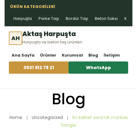
ÜRÜN KATEGORILERI
Harpuşta
Parke Taşı
Bordür Taşı
Beton Saksı
Kablo 
Aktaş Harpuşta
AH
Harpuşta ve beton taş ürünleri
Ana Sayfa
Ürünler
Kurumsal
Blog
İletişim
0531 912 78 21
WhatsApp
Blog
Home
Uncategorized
En kaliteli seramik markası
hangisi