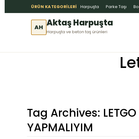
ÜRÜN KATEGORILERI
Harpuşta
Parke Taşı
Bo
Aktaş Harpuşta
AH
Harpuşta ve beton taş ürünleri
Le
Tag Archives:
LETGO
YAPMALIYIM