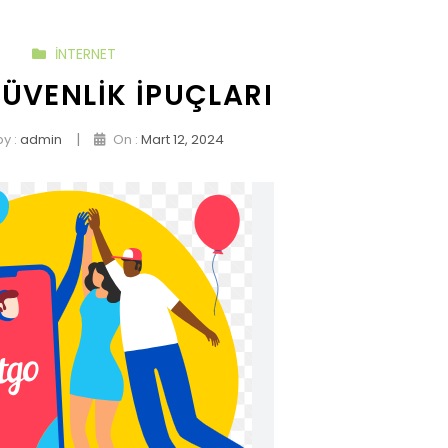
İNTERNET
ÜVENLIK İPUÇLARI
|
y :
admin
On :
Mart 12, 2024