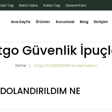
rdür Taşı
Beton Saksı
Kablo Taşı
Desenli Karo
Ana Sayfa
Ürünler
Kurumsal
Blog
İletişim
tgo Güvenlik İpuçl
Home
Letgo DOLANDIRILDIM ne yapmalıyım
 DOLANDIRILDIM NE