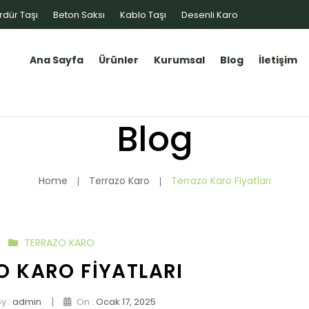
rdür Taşı
Beton Saksı
Kablo Taşı
Desenli Karo
Ana Sayfa
Ürünler
Kurumsal
Blog
İletişim
Blog
Home
Terrazo Karo
Terrazo Karo Fiyatları
TERRAZO KARO
O KARO FIYATLARI
|
y :
admin
On :
Ocak 17, 2025