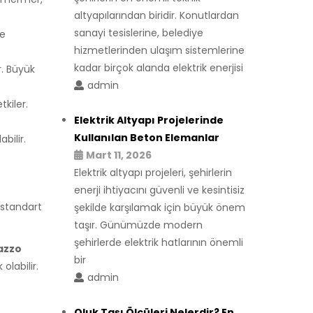
altyapılarından biridir. Konutlardan
sanayi tesislerine, belediye
ve
hizmetlerinden ulaşım sistemlerine
kadar birçok alanda elektrik enerjisi
r. Büyük
admin
tkiler.
Elektrik Altyapı Projelerinde
Kullanılan Beton Elemanlar
bilir.
Mart 11, 2026
Elektrik altyapı projeleri, şehirlerin
enerji ihtiyacını güvenli ve kesintisiz
e standart
şekilde karşılamak için büyük önem
taşır. Günümüzde modern
şehirlerde elektrik hatlarının önemli
razzo
bir
olabilir.
admin
Oluk Taşı Ölçüleri Nelerdir? En