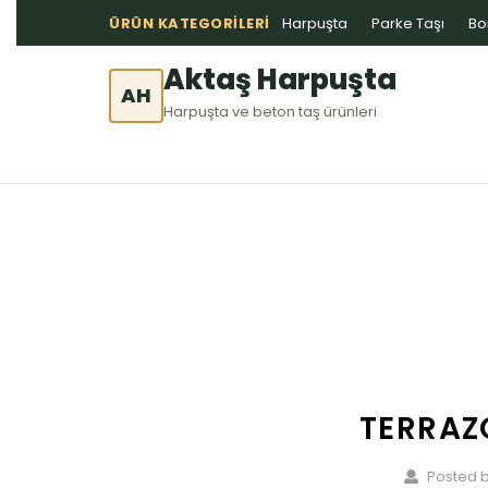
ÜRÜN KATEGORILERI
Harpuşta
Parke Taşı
Bo
Aktaş Harpuşta
AH
Harpuşta ve beton taş ürünleri
TERRAZ
Posted b