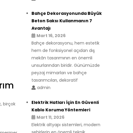
Bahçe Dekorasyonunda Büyük
Beton Saksı Kullanmanın 7
Avantajı
Mart 16, 2026
Bahçe dekorasyonu, hem estetik
hem de fonksiyonel açıdan dış
mekân tasarımının en önemli
unsurlarından biridir. Günümüzde
peyzaj mimarları ve bahçe
tasarımcıları, dekoratif
ırım
admin
Elektrik Hatları İçin En Güvenli
, birçok
Kablo Koruma Yöntemleri
Mart 11, 2026
Elektrik altyapı sistemleri, modern
şehirlerin en önemli teknik
n, mermer,