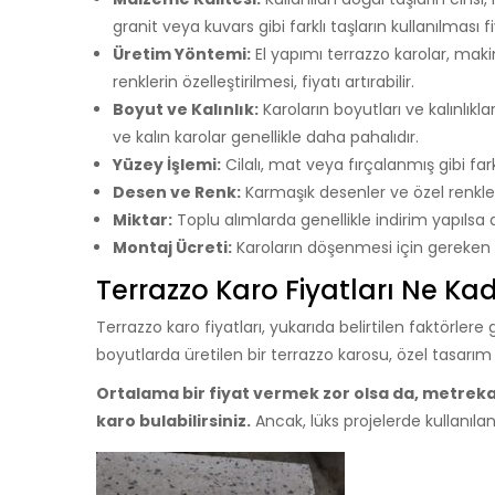
granit veya kuvars gibi farklı taşların kullanılması fiy
Üretim Yöntemi:
El yapımı terrazzo karolar, maki
renklerin özelleştirilmesi, fiyatı artırabilir.
Boyut ve Kalınlık:
Karoların boyutları ve kalınlıkl
ve kalın karolar genellikle daha pahalıdır.
Yüzey İşlemi:
Cilalı, mat veya fırçalanmış gibi fark
Desen ve Renk:
Karmaşık desenler ve özel renkler,
Miktar:
Toplu alımlarda genellikle indirim yapılsa 
Montaj Ücreti:
Karoların döşenmesi için gereken iş
Terrazzo Karo Fiyatları Ne Ka
Terrazzo karo fiyatları, yukarıda belirtilen faktörlere 
boyutlarda üretilen bir terrazzo karosu, özel tasarım
Ortalama bir fiyat vermek zor olsa da, metrekar
karo bulabilirsiniz.
Ancak, lüks projelerde kullanıla