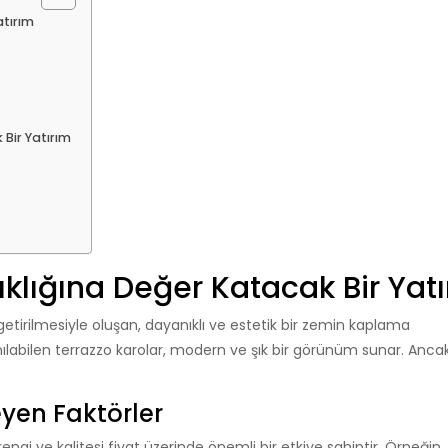
atırım
 Bir Yatırım
Şıklığına Değer Katacak Bir Yat
 getirilmesiyle oluşan, dayanıklı ve estetik bir zemin kaplama
abilen terrazzo karolar, modern ve şık bir görünüm sunar. Ancak
eyen Faktörler
 rengi ve kalitesi fiyat üzerinde önemli bir etkiye sahiptir. Örneği