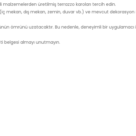
li malzemelerden üretilmiş terrazzo karoları tercih edin.
eri (iç mekan, dış mekan, zemin, duvar vb.) ve mevcut dekorasyon 
rünün ömrünü uzatacaktır. Bu nedenle, deneyimli bir uygulamacı i
anti belgesi almayı unutmayın.