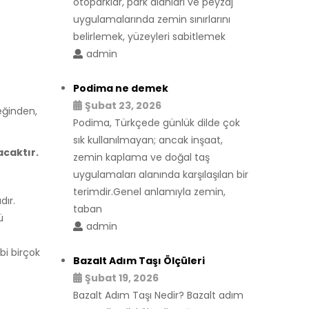
otoparklar, park alanları ve peyzaj
uygulamalarında zemin sınırlarını
belirlemek, yüzeyleri sabitlemek
admin
Podima ne demek
Şubat 23, 2026
ceğinden,
Podima, Türkçede günlük dilde çok
sık kullanılmayan; ancak inşaat,
acaktır.
zemin kaplama ve doğal taş
uygulamaları alanında karşılaşılan bir
terimdir.Genel anlamıyla zemin,
dır.
taban
ü
admin
bi birçok
Bazalt Adım Taşı Ölçüleri
Şubat 19, 2026
Bazalt Adım Taşı Nedir? Bazalt adım