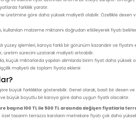
atlarda farklılık yaratır.
ne üretimine göre daha yüksek maliyetli olabilir. Özellikle desen 
arı, kullanılan malzeme miktarını doğrudan etkileyerek fiyatı belirle
lı yüzey işlemleri, karoya farklı bir görünüm kazandırır ve fiyatını e
 üretim sürecini uzatarak maliyeti artırabilir.
da, küçük miktarlarda yapılan alımlarda birim fiyat daha yüksek ola
çilik maliyeti de toplam fiyata eklenir.
dar?
göre büyük farklılıklar gösterebilir. Genel olarak, basit bir desen v
 ve büyük boyutlu bir karoya göre daha uygun fiyatlı olacaktır.
e başına 100 TL ile 500 TL arasında değişen fiyatlarla ter
n özel tasarım terrazzo karoların metrekare fiyatı çok daha yüksek 