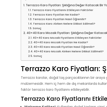
Terrazzo Karo Fiyatları: Şıklığına Değer Katacak Bir Y
Terrazzo Karo Fiyatlarını Etkileyen Faktörler
Terrazzo Karo Fiyatları Ne Kadar?
Terrazzo Karo Fiyatları Nasıl Öğrenilir?
Terrazzo Karo Alırken Nelere Dikkat Edilmeli?
Sonuç
40×40 Karo Mozaik Fiyatları: Şıklığına Değer Katacak
40×40 Karo Mozaik Fiyatlarını Etkileyen Faktörler
40×40 Karo Mozaik Fiyatları Ne Kadar?
40×40 Karo Mozaik Fiyatları Nasıl Öğrenilir?
40×40 Karo Mozaik Alırken Nelere Dikkat Edilmeli?
Sonuç
Terrazzo Karo Fiyatları: 
Terrazzo karolar, doğal taş parçacıklarının bir araya
malzemesidir. Hem iç hem de dış mekanlarda kullanıl
faktör terrazzo karo fiyatlarını etkileyebilir.
Terrazzo Karo Fiyatlarını Etkil
Malzeme Kalitesi:
Kullanılan doğal taşların cinsi,