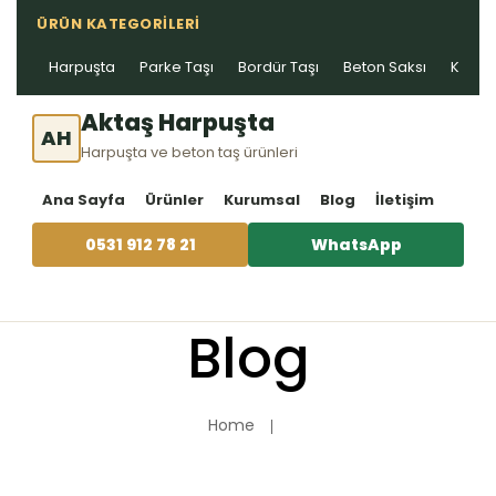
ÜRÜN KATEGORILERI
Harpuşta
Parke Taşı
Bordür Taşı
Beton Saksı
Kablo 
Aktaş Harpuşta
AH
Harpuşta ve beton taş ürünleri
Ana Sayfa
Ürünler
Kurumsal
Blog
İletişim
0531 912 78 21
WhatsApp
Blog
Home