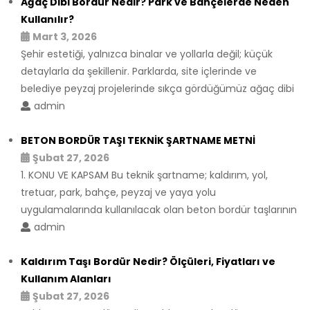
Ağaç Dibi Bordür Nedir? Park ve Bahçelerde Neden
Kullanılır?
Mart 3, 2026
Şehir estetiği, yalnızca binalar ve yollarla değil; küçük
detaylarla da şekillenir. Parklarda, site içlerinde ve
belediye peyzaj projelerinde sıkça gördüğümüz ağaç dibi
admin
BETON BORDÜR TAŞI TEKNİK ŞARTNAME METNİ
Şubat 27, 2026
1. KONU VE KAPSAM Bu teknik şartname; kaldırım, yol,
tretuar, park, bahçe, peyzaj ve yaya yolu
uygulamalarında kullanılacak olan beton bordür taşlarının
admin
Kaldırım Taşı Bordür Nedir? Ölçüleri, Fiyatları ve
Kullanım Alanları
Şubat 27, 2026