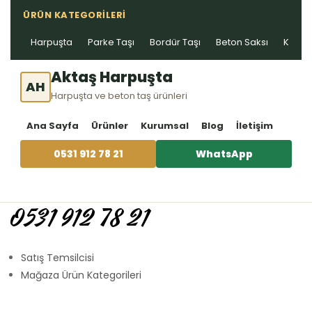
ÜRÜN KATEGORILERI
Harpuşta
Parke Taşı
Bordür Taşı
Beton Saksı
Kablo 
Aktaş Harpuşta
AH
Harpuşta ve beton taş ürünleri
Ana Sayfa
Ürünler
Kurumsal
Blog
İletişim
0531 912 78 21
WhatsApp
0531 912 78 21
Satış Temsilcisi
Mağaza Ürün Kategorileri