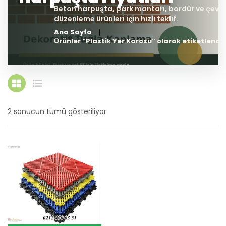
Ana Sayfa
Ürünler “Plastik Yer Karosu” olarak etiketlendi
2 sonucun tümü gösteriliyor
En
yeniye
göre
sıralandı