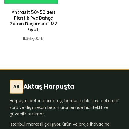
Antrasit 50×50 Sert
Plastik Pvc Bahçe
Zemin Döşemesi 1 M2
Fiyatı
11.367,00
₺
Aktaş Harpuşta
AH
Harpuşta, beton parke taşı, bordür, kablo taşı, dekoratif
karo ve dış mekan beton ürünlerinde hızlı teklif ve
güvenilir teslimat.
İstanbul merkezli çalışıyor, ürün ve proje ihtiyacına