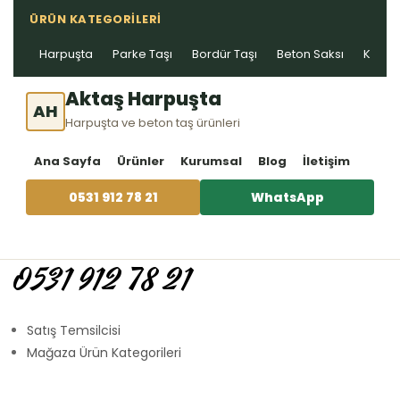
ÜRÜN KATEGORILERI
Harpuşta
Parke Taşı
Bordür Taşı
Beton Saksı
Kablo 
Aktaş Harpuşta
AH
Harpuşta ve beton taş ürünleri
Ana Sayfa
Ürünler
Kurumsal
Blog
İletişim
0531 912 78 21
WhatsApp
0531 912 78 21
Satış Temsilcisi
Mağaza Ürün Kategorileri