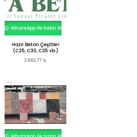
WhatsApp ile Satın Al
Hazır Beton Çeşitleri
(C25, C30, C35 vb.)
2.692,77
₺
WhatsApp ile Satın Al