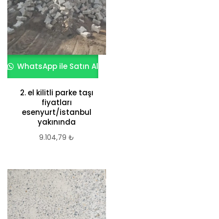
WhatsApp ile Satın Al
2. el kilitli parke taşı
fiyatları
esenyurt/istanbul
yakınında
9.104,79
₺