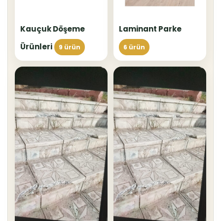
Kauçuk Döşeme
Laminant Parke
Ürünleri
9 ürün
6 ürün