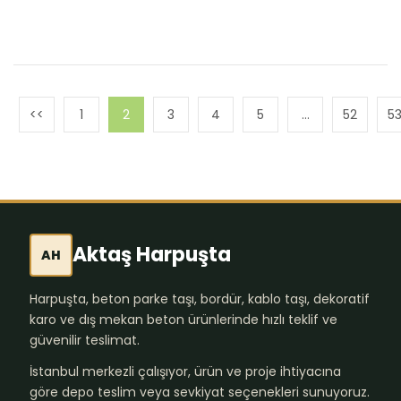
1
2
3
4
5
…
52
5
Aktaş Harpuşta
AH
Harpuşta, beton parke taşı, bordür, kablo taşı, dekoratif
karo ve dış mekan beton ürünlerinde hızlı teklif ve
güvenilir teslimat.
İstanbul merkezli çalışıyor, ürün ve proje ihtiyacına
göre depo teslim veya sevkiyat seçenekleri sunuyoruz.