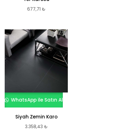
677,71
₺
WhatsApp ile Satın Al
Siyah Zemin Karo
3.358,43
₺