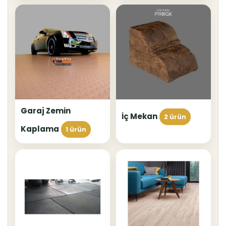
Garaj Zemin
İç Mekan
2 ürün
Kaplama
1 ürün