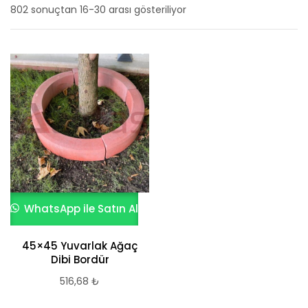
802 sonuçtan 16-30 arası gösteriliyor
En
yeniye
göre
sıralandı
WhatsApp ile Satın Al
45×45 Yuvarlak Ağaç
Dibi Bordür
516,68
₺