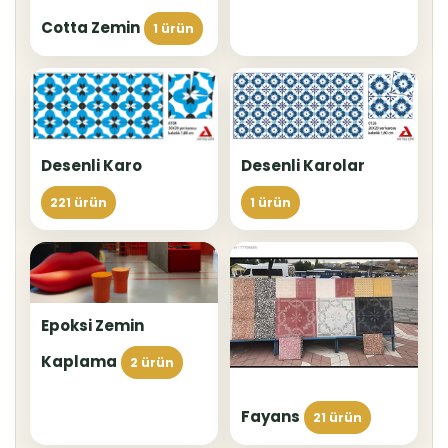
Cotta Zemin
1 ürün
Desenli Karolar
Desenli Karo
1 ürün
221 ürün
Epoksi Zemin
Kaplama
2 ürün
Fayans
21 ürün