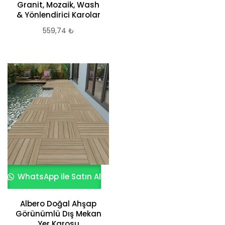
Granit, Mozaik, Wash
& Yönlendirici Karolar
559,74
₺
WhatsApp ile Satın Al
Albero Doğal Ahşap
Görünümlü Dış Mekan
Yer Karosu