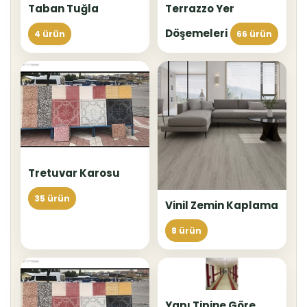
Taban Tuğla
Terrazzo Yer
Döşemeleri
4 ürün
66 ürün
Tretuvar Karosu
35 ürün
Vinil Zemin Kaplama
8 ürün
Yapı Tipine Göre