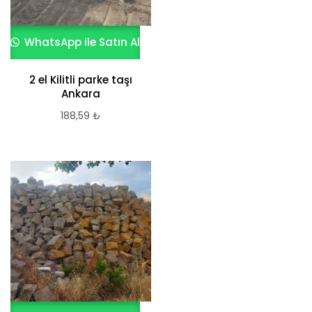
WhatsApp ile Satın Al
2 el Kilitli parke taşı
Ankara
188,59
₺