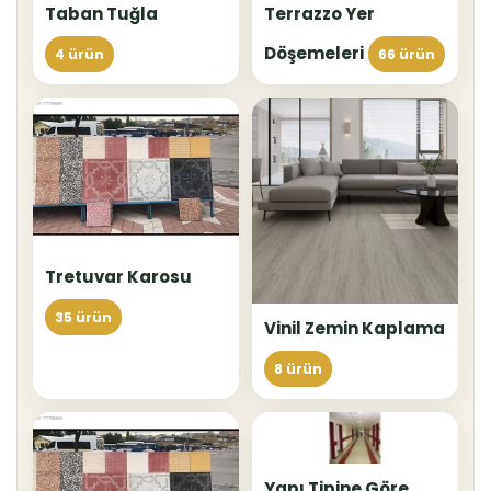
Taban Tuğla
Terrazzo Yer
Döşemeleri
4 ürün
66 ürün
Tretuvar Karosu
35 ürün
Vinil Zemin Kaplama
8 ürün
Yapı Tipine Göre