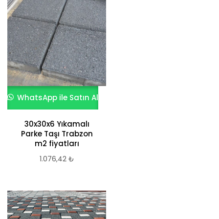
WhatsApp ile Satın Al
30x30x6 Yıkamalı
Parke Taşı Trabzon
m2 fiyatları
1.076,42
₺