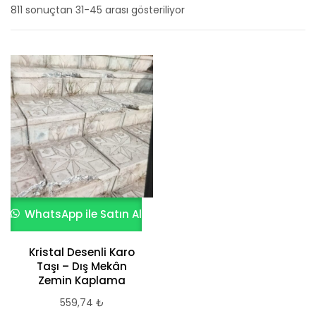
811 sonuçtan 31-45 arası gösteriliyor
En
yeniye
göre
sıralandı
WhatsApp ile Satın Al
Kristal Desenli Karo
Taşı – Dış Mekân
Zemin Kaplama
559,74
₺