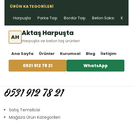
ÜRÜN KATEGORILERI
Harpuşta
Parke Taşı
Bordür Taşı
Beton Saksı
Kablo 
Aktaş Harpuşta
AH
Harpuşta ve beton taş ürünleri
Ana Sayfa
Ürünler
Kurumsal
Blog
İletişim
0531 912 78 21
WhatsApp
0531 912 78 21
Satış Temsilcisi
Mağaza Ürün Kategorileri