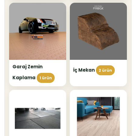
Garaj Zemin
İç Mekan
2 ürün
Kaplama
1 ürün