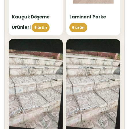
Kauçuk Döşeme
Laminant Parke
Ürünleri
9 ürün
6 ürün