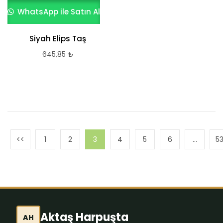
WhatsApp ile Satın Al
Siyah Elips Taş
645,85
₺
1
2
3
4
5
6
…
5
Aktaş Harpuşta
AH