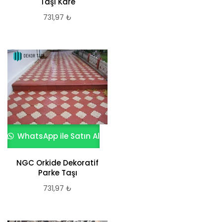
Taşı Kare
731,97
₺
WhatsApp ile Satın Al
NGC Orkide Dekoratif
Parke Taşı
731,97
₺