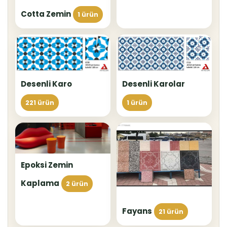
Cotta Zemin
1 ürün
Desenli Karolar
Desenli Karo
1 ürün
221 ürün
Epoksi Zemin
Kaplama
2 ürün
Fayans
21 ürün