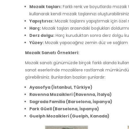
Mozaik taşları:
Farklı renk ve boyutlarda mozaik taş
kullanarak kendi mozaik taşlarınızı oluşturabilirsiniz
Yapıştırıcı:
Mozaik taşlarını yapıştırmak için özel 
Harç:
Mozaik taşları arasındaki boşlukları doldurmak
Derz dolgu:
Harç kuruduktan sonra derz dolgu kulla
Yüzey:
Mozaik yapacağınız zemin düz ve sağlam o
Mozaik Sanatı Örnekleri:
Mozaik sanatı günümüzde birçok farklı alanda kullan
sanat eserlerinde mozaiklere rastlamak mümkündür
görebilirsiniz. Bunlardan bazıları şunlardır:
Ayasofya (İstanbul, Türkiye)
Ravenna Mozaikleri (Ravenna, İtalya)
Sagrada Familia (Barselona, İspanya)
Park Güell (Barselona, İspanya)
Guelph Mozaikleri (Guelph, Kanada)