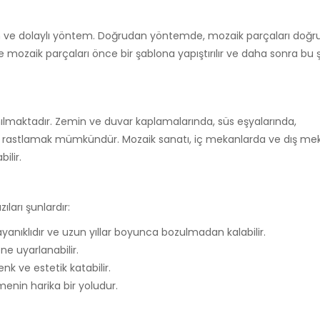
udan ve dolaylı yöntem. Doğrudan yöntemde, mozaik parçaları doğ
 ise mozaik parçaları önce bir şablona yapıştırılır ve daha sonra bu
ılmaktadır. Zemin ve duvar kaplamalarında, süs eşyalarında,
e rastlamak mümkündür. Mozaik sanatı, iç mekanlarda ve dış me
ilir.
ları şunlardır:
anıklıdır ve uzun yıllar boyunca bozulmadan kalabilir.
ne uyarlanabilir.
nk ve estetik katabilir.
tmenin harika bir yoludur.