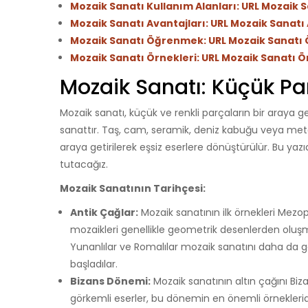
Mozaik Sanatı Kullanım Alanları: URL Mozaik S
Mozaik Sanatı Avantajları: URL Mozaik Sanatı 
Mozaik Sanatı Öğrenmek: URL Mozaik Sanat
Mozaik Sanatı Örnekleri: URL Mozaik Sanatı Ö
Mozaik Sanatı: Küçük Pa
Mozaik sanatı, küçük ve renkli parçaların bir araya ge
sanattır. Taş, cam, seramik, deniz kabuğu veya metal
araya getirilerek eşsiz eserlere dönüştürülür. Bu yazı
tutacağız.
Mozaik Sanatının Tarihçesi:
Antik Çağlar:
Mozaik sanatının ilk örnekleri Mezo
mozaikleri genellikle geometrik desenlerden oluşm
Yunanlılar ve Romalılar mozaik sanatını daha da gel
başladılar.
Bizans Dönemi:
Mozaik sanatının altın çağını Bi
görkemli eserler, bu dönemin en önemli örnekleridir