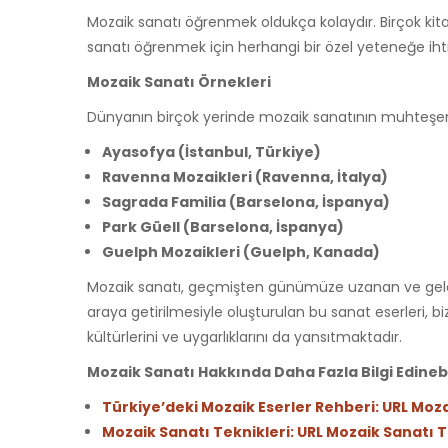
Mozaik sanatı öğrenmek oldukça kolaydır. Birçok kitap
sanatı öğrenmek için herhangi bir özel yeteneğe ihtiya
Mozaik Sanatı Örnekleri
Dünyanın birçok yerinde mozaik sanatının muhteşem ör
Ayasofya (İstanbul, Türkiye)
Ravenna Mozaikleri (Ravenna, İtalya)
Sagrada Familia (Barselona, İspanya)
Park Güell (Barselona, İspanya)
Guelph Mozaikleri (Guelph, Kanada)
Mozaik sanatı, geçmişten günümüze uzanan ve gelecek
araya getirilmesiyle oluşturulan bu sanat eserleri, 
kültürlerini ve uygarlıklarını da yansıtmaktadır.
Mozaik Sanatı Hakkında Daha Fazla Bilgi Edineb
Türkiye’deki Mozaik Eserler Rehberi: URL Moza
Mozaik Sanatı Teknikleri: URL Mozaik Sanatı T