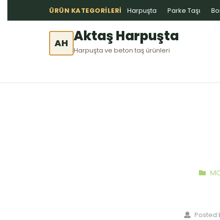
ÜRÜN KATEGORILERI
Harpuşta
Parke Taşı
Bo
Aktaş Harpuşta
AH
Harpuşta ve beton taş ürünleri
MO
Posted 