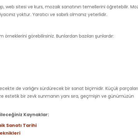
, web sitesi ve kurs, mozaik sanatının temellerini öğretebilir. Mo
cınız yoktur. Yaratıcı ve sabırlı olmanız yeterlidir.
neklerini görebilirsiniz. Bunlardan bazıları şunlardır:
te de varlığını sürdürecek bir sanat biçimidir. Küçük parçaları
bize estetik bir zevk sunmanın yanı sıra, geçmişin ve günümüzün
ileceğiniz Kaynaklar:
ik Sanatı Tarihi
eknikleri