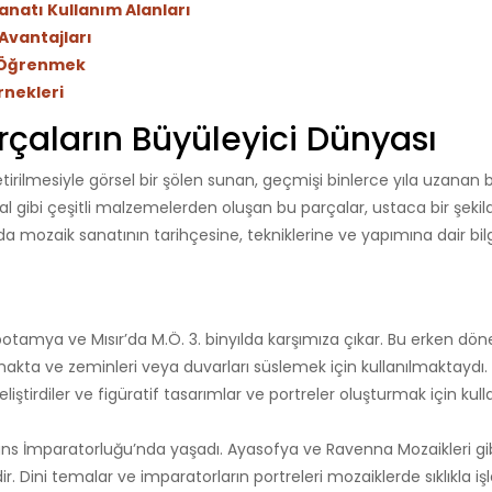
anatı Kullanım Alanları
Avantajları
ı Öğrenmek
rnekleri
rçaların Büyüleyici Dünyası
tirilmesiyle görsel bir şölen sunan, geçmişi binlerce yıla uzanan b
 gibi çeşitli malzemelerden oluşan bu parçalar, ustaca bir şekild
da mozaik sanatının tarihçesine, tekniklerine ve yapımına dair bilgi
potamya ve Mısır’da M.Ö. 3. binyılda karşımıza çıkar. Bu erken dö
akta ve zeminleri veya duvarları süslemek için kullanılmaktaydı. 
iştirdiler ve figüratif tasarımlar ve portreler oluşturmak için ku
zans İmparatorluğu’nda yaşadı. Ayasofya ve Ravenna Mozaikleri gi
. Dini temalar ve imparatorların portreleri mozaiklerde sıklıkla i