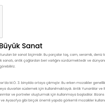
 Büyük Sanat
şturulan bir sanat biçimidir. Bu parçalar taş, cam, seramik, deniz
k sanatı, antik çağlardan beri varlığını sürdürmektedir ve dünyan
örebiliriz.
r’da M.Ö. 3. binyılda ortaya çıkmıştır. Bu erken mozaikler genellik
a duvarları süslemek için kullanılmaktaydı. Antik Yunanlılar ve 
sarımlar ve portreler oluşturmak için kullanmaya başladılar. Bizans
ve Ayasofya gibi birçok önemli yapıda görkemli mozaikler kullanıl