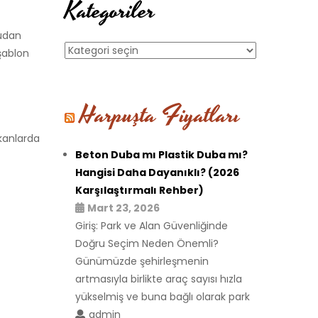
Kategoriler
rudan
Kategoriler
 şablon
Harpuşta Fiyatları
kanlarda
Beton Duba mı Plastik Duba mı?
Hangisi Daha Dayanıklı? (2026
Karşılaştırmalı Rehber)
Mart 23, 2026
Giriş: Park ve Alan Güvenliğinde
Doğru Seçim Neden Önemli?
Günümüzde şehirleşmenin
artmasıyla birlikte araç sayısı hızla
yükselmiş ve buna bağlı olarak park
admin