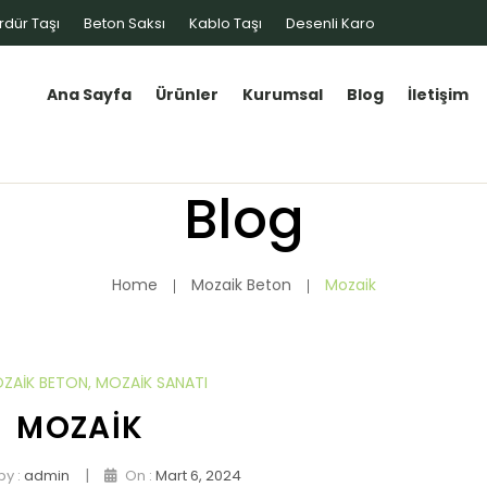
rdür Taşı
Beton Saksı
Kablo Taşı
Desenli Karo
Ana Sayfa
Ürünler
Kurumsal
Blog
İletişim
Blog
Home
Mozaik Beton
Mozaik
ZAIK BETON
,
MOZAIK SANATI
MOZAIK
|
by :
admin
On :
Mart 6, 2024