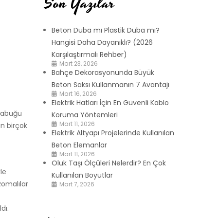
Son Yazılar
Beton Duba mı Plastik Duba mı?
Hangisi Daha Dayanıklı? (2026
Karşılaştırmalı Rehber)
Mart 23, 2026
Bahçe Dekorasyonunda Büyük
Beton Saksı Kullanmanın 7 Avantajı
Mart 16, 2026
Elektrik Hatları İçin En Güvenli Kablo
 kabuğu
Koruma Yöntemleri
Mart 11, 2026
ın birçok
Elektrik Altyapı Projelerinde Kullanılan
Beton Elemanlar
Mart 11, 2026
Oluk Taşı Ölçüleri Nelerdir? En Çok
le
Kullanılan Boyutlar
Romalılar
Mart 7, 2026
dı.