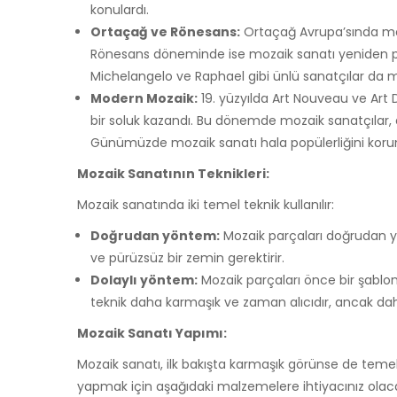
konulardı.
Ortaçağ ve Rönesans:
Ortaçağ Avrupa’sında moza
Rönesans döneminde ise mozaik sanatı yeniden popü
Michelangelo ve Raphael gibi ünlü sanatçılar da mo
Modern Mozaik:
19. yüzyılda Art Nouveau ve Art 
bir soluk kazandı. Bu dönemde mozaik sanatçılar,
Günümüzde mozaik sanatı hala popülerliğini koruma
Mozaik Sanatının Teknikleri:
Mozaik sanatında iki temel teknik kullanılır:
Doğrudan yöntem:
Mozaik parçaları doğrudan yapı
ve pürüzsüz bir zemin gerektirir.
Dolaylı yöntem:
Mozaik parçaları önce bir şablona 
teknik daha karmaşık ve zaman alıcıdır, ancak dah
Mozaik Sanatı Yapımı:
Mozaik sanatı, ilk bakışta karmaşık görünse de temel
yapmak için aşağıdaki malzemelere ihtiyacınız olac