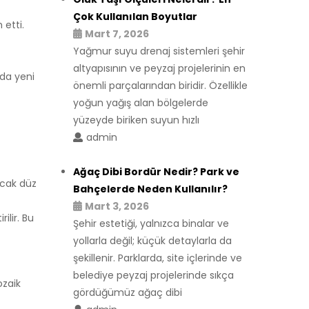
Çok Kullanılan Boyutlar
 etti.
Mart 7, 2026
Yağmur suyu drenaj sistemleri şehir
altyapısının ve peyzaj projelerinin en
 da yeni
önemli parçalarından biridir. Özellikle
yoğun yağış alan bölgelerde
yüzeyde biriken suyun hızlı
admin
Ağaç Dibi Bordür Nedir? Park ve
ancak düz
Bahçelerde Neden Kullanılır?
Mart 3, 2026
ilir. Bu
Şehir estetiği, yalnızca binalar ve
yollarla değil; küçük detaylarla da
şekillenir. Parklarda, site içlerinde ve
belediye peyzaj projelerinde sıkça
ozaik
gördüğümüz ağaç dibi