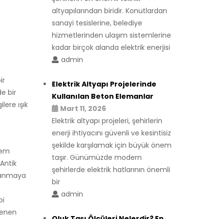
altyapılarından biridir. Konutlardan
sanayi tesislerine, belediye
hizmetlerinden ulaşım sistemlerine
kadar birçok alanda elektrik enerjisi
admin
ir
Elektrik Altyapı Projelerinde
e bir
Kullanılan Beton Elemanlar
lere ışık
Mart 11, 2026
Elektrik altyapı projeleri, şehirlerin
enerji ihtiyacını güvenli ve kesintisiz
şekilde karşılamak için büyük önem
nem
taşır. Günümüzde modern
Antik
şehirlerde elektrik hatlarının önemli
llanmaya
bir
admin
bi
şlenen
Oluk Taşı Ölçüleri Nelerdir? En