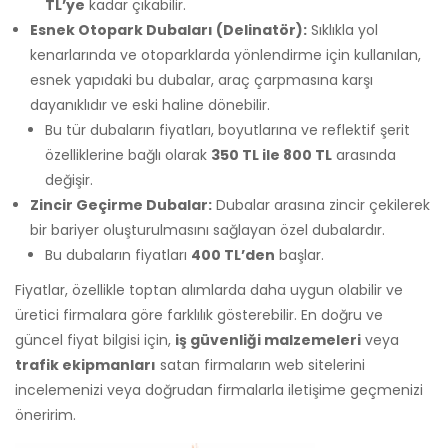
TL’ye
kadar çıkabilir.
Esnek Otopark Dubaları (Delinatör):
Sıklıkla yol
kenarlarında ve otoparklarda yönlendirme için kullanılan,
esnek yapıdaki bu dubalar, araç çarpmasına karşı
dayanıklıdır ve eski haline dönebilir.
Bu tür dubaların fiyatları, boyutlarına ve reflektif şerit
özelliklerine bağlı olarak
350 TL ile 800 TL
arasında
değişir.
Zincir Geçirme Dubalar:
Dubalar arasına zincir çekilerek
bir bariyer oluşturulmasını sağlayan özel dubalardır.
Bu dubaların fiyatları
400 TL’den
başlar.
Fiyatlar, özellikle toptan alımlarda daha uygun olabilir ve
üretici firmalara göre farklılık gösterebilir. En doğru ve
güncel fiyat bilgisi için,
iş güvenliği malzemeleri
veya
trafik ekipmanları
satan firmaların web sitelerini
incelemenizi veya doğrudan firmalarla iletişime geçmenizi
öneririm.