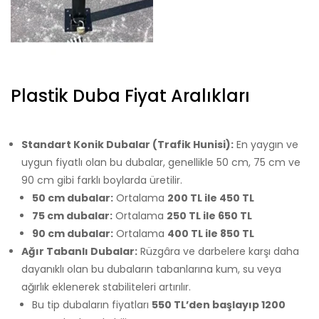
Plastik Duba Fiyat Aralıkları
Standart Konik Dubalar (Trafik Hunisi):
En yaygın ve
uygun fiyatlı olan bu dubalar, genellikle 50 cm, 75 cm ve
90 cm gibi farklı boylarda üretilir.
50 cm dubalar:
Ortalama
200 TL ile 450 TL
75 cm dubalar:
Ortalama
250 TL ile 650 TL
90 cm dubalar:
Ortalama
400 TL ile 850 TL
Ağır Tabanlı Dubalar:
Rüzgâra ve darbelere karşı daha
dayanıklı olan bu dubaların tabanlarına kum, su veya
ağırlık eklenerek stabiliteleri artırılır.
Bu tip dubaların fiyatları
550 TL’den başlayıp 1200