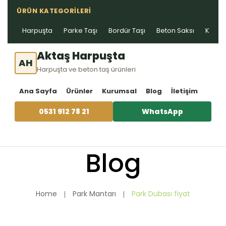
ÜRÜN KATEGORILERI
Harpuşta
Parke Taşı
Bordür Taşı
Beton Saksı
Kablo 
Aktaş Harpuşta
AH
Harpuşta ve beton taş ürünleri
Ana Sayfa
Ürünler
Kurumsal
Blog
İletişim
0531 912 78 21
WhatsApp
Blog
Home
Park Mantarı
Park Dubası fiyat