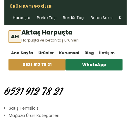
ÜRÜN KATEGORILERI
Harpuşta
Parke Taşı
Bordür Taşı
Beton Saksı
Kablo 
Aktaş Harpuşta
AH
Harpuşta ve beton taş ürünleri
Ana Sayfa
Ürünler
Kurumsal
Blog
İletişim
0531 912 78 21
WhatsApp
0531 912 78 21
Satış Temsilcisi
Mağaza Ürün Kategorileri