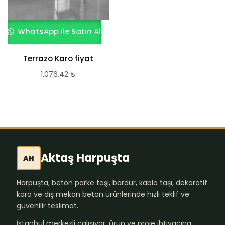
WhatsApp ile Satın Al
Terrazo Karo fiyat
1.076,42
₺
Aktaş Harpuşta
AH
Harpuşta, beton parke taşı, bordür, kablo taşı, dekoratif
karo ve dış mekan beton ürünlerinde hızlı teklif ve
güvenilir teslimat.
İstanbul merkezli çalışıyor, ürün ve proje ihtiyacına