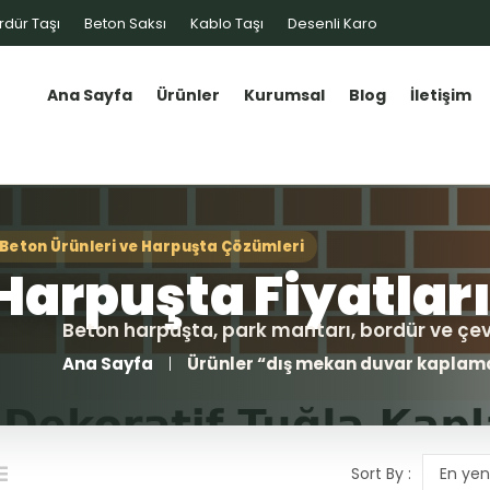
rdür Taşı
Beton Saksı
Kablo Taşı
Desenli Karo
Ana Sayfa
Ürünler
Kurumsal
Blog
İletişim
Ana Sayfa
Ürünler “dış mekan duvar kaplamas
Sort By :
En yen