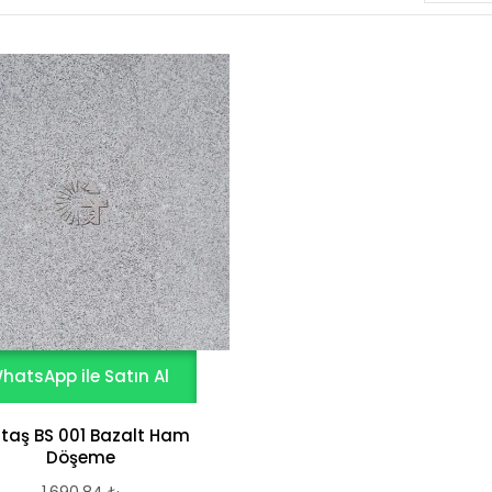
hatsApp ile Satın Al
taş BS 001 Bazalt Ham
Döşeme
1.690,84
₺