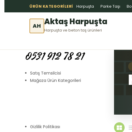
ÜRÜN KATEGORILERI
Harpuşta
Parke Taşı
Bo
Aktaş Harpuşta
AH
Harpuşta ve beton taş ürünleri
0531 912 78 21
Satış Temsilcisi
Mağaza Ürün Kategorileri
Gizlilik Politikası