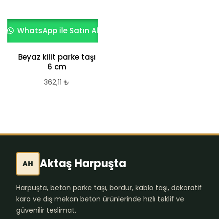
WhatsApp ile Satın Al
Beyaz kilit parke taşı
6 cm
362,11
₺
Aktaş Harpuşta
AH
Harpuşta, beton parke taşı, bordür, kablo taşı, dekoratif
karo ve dış mekan beton ürünlerinde hızlı teklif ve
güvenilir teslimat.