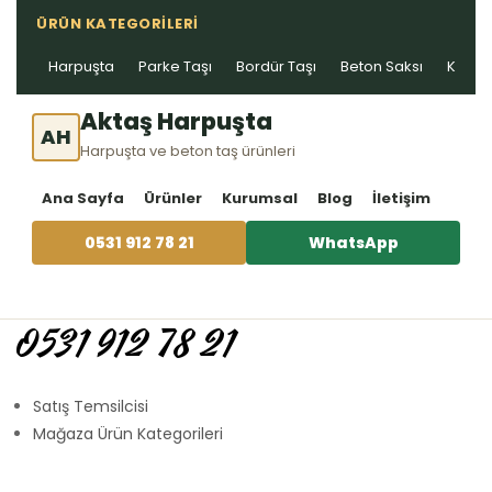
ÜRÜN KATEGORILERI
Harpuşta
Parke Taşı
Bordür Taşı
Beton Saksı
Kablo 
Aktaş Harpuşta
AH
Harpuşta ve beton taş ürünleri
Ana Sayfa
Ürünler
Kurumsal
Blog
İletişim
0531 912 78 21
WhatsApp
0531 912 78 21
Satış Temsilcisi
Mağaza Ürün Kategorileri