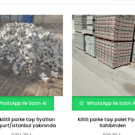
hatsApp ile Satın Al
WhatsApp ile Satın A
 kilitli parke taşı fiyatları
Kilitli parke taşı palet Fi
yurt/istanbul yakınında
Sahibinden
9.104,79
₺
509,79
₺