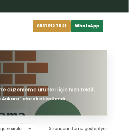
0531 912 78 21
WhatsApp
ı Ankara” olarak etiketlendi
göre sırala
3 sonucun tümü gösteriliyor
En