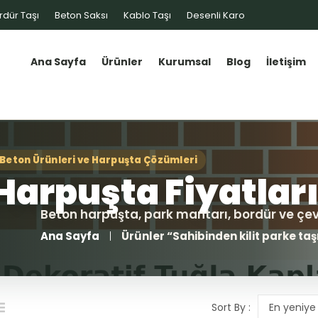
rdür Taşı
Beton Saksı
Kablo Taşı
Desenli Karo
Ana Sayfa
Ürünler
Kurumsal
Blog
İletişim
Ana Sayfa
Ürünler “Sahibinden kilit parke taş
Sort By :
En yeniye 