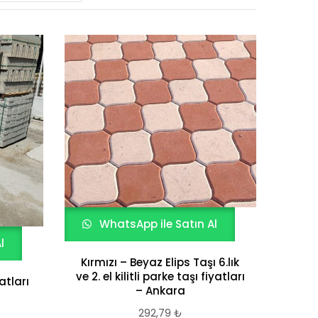
yeniye
göre
sıralandı
WhatsApp ile Satın Al
l
Kırmızı – Beyaz Elips Taşı 6.lık
ve 2. el kilitli parke taşı fiyatları
yatları
– Ankara
292,79
₺