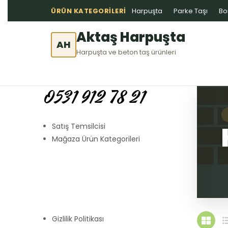
ÜRÜN KATEGORILERI
Harpuşta
Parke Taşı
Bo
Aktaş Harpuşta
AH
Harpuşta ve beton taş ürünleri
0531 912 78 21
Satış Temsilcisi
Mağaza Ürün Kategorileri
Gizlilik Politikası