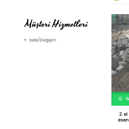
Müşteri Hizmetleri
İade/Değişim
W
2. el
esen