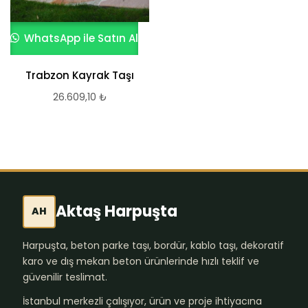
WhatsApp ile Satın Al
Trabzon Kayrak Taşı
26.609,10
₺
Aktaş Harpuşta
AH
Harpuşta, beton parke taşı, bordür, kablo taşı, dekoratif
karo ve dış mekan beton ürünlerinde hızlı teklif ve
güvenilir teslimat.
İstanbul merkezli çalışıyor, ürün ve proje ihtiyacına