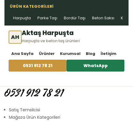
ÜRÜN KATEGORILERI
Harpuşta
Parke Taşı
Bordür Taşı
Beton Saksı
Kablo 
Aktaş Harpuşta
AH
Harpuşta ve beton taş ürünleri
Ana Sayfa
Ürünler
Kurumsal
Blog
İletişim
0531 912 78 21
WhatsApp
0531 912 78 21
Satış Temsilcisi
Mağaza Ürün Kategorileri