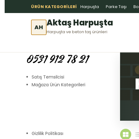
ÜRÜN KATEGORILERI
Harpuşta
Parke Taşı
Bo
Aktaş Harpuşta
AH
Harpuşta ve beton taş ürünleri
0531 912 78 21
Satış Temsilcisi
Mağaza Ürün Kategorileri
Gizlilik Politikası