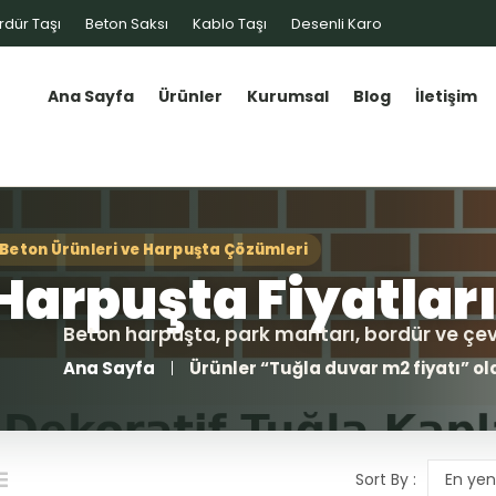
rdür Taşı
Beton Saksı
Kablo Taşı
Desenli Karo
Ana Sayfa
Ürünler
Kurumsal
Blog
İletişim
Ana Sayfa
Ürünler “Tuğla duvar m2 fiyatı” ol
Sort By :
En yen