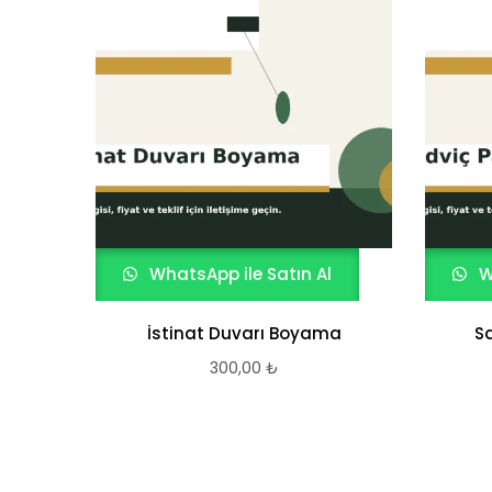
WhatsApp ile Satın Al
W
İstinat Duvarı Boyama
S
300,00
₺