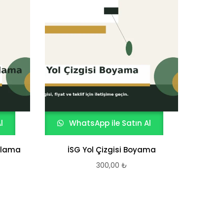
l
WhatsApp ile Satın Al
W
plama
İSG Yol Çizgisi Boyama
300,00
₺