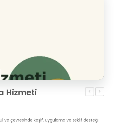
a Hizmeti
Duba
Cephe
Fiyatları
Boyama
2026
Hizmeti
ul ve çevresinde keşif, uygulama ve teklif desteği
|