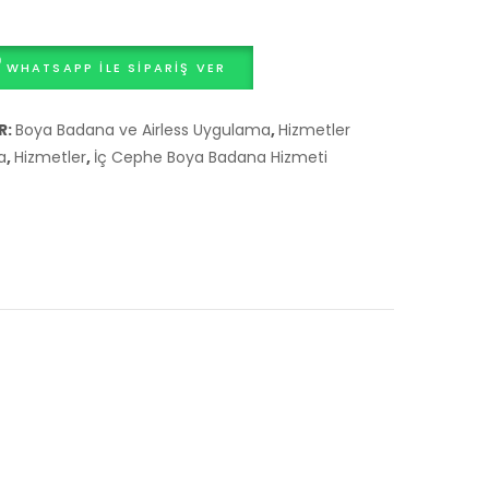
Beton
Park
WHATSAPP ILE SIPARIŞ VER
Engelleme
Dubası
R:
Boya Badana ve Airless Uygulama
,
Hizmetler
a
,
Hizmetler
,
İç Cephe Boya Badana Hizmeti