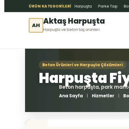
ÜRÜN KATEGORILERI
Harpuşta
Parke Taşı
Bo
Aktaş Harpuşta
AH
Harpuşta ve beton taş ürünleri
Ana Sayfa
Hizmetler
Bo