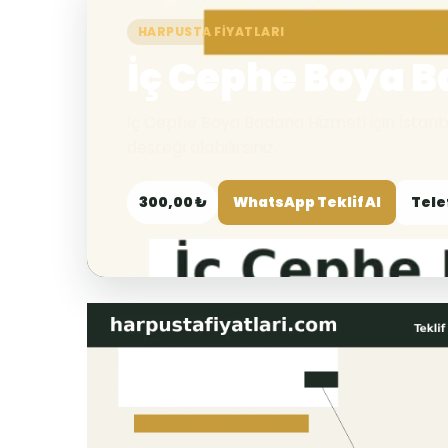
HARPUSTA FIYATLARI
İç Cephe Boya 
İç Cephe Boya Badana Hizmeti için İstanbu
desteği alabilirsiniz.
300,00 ₺
WhatsApp Teklif Al
Tele