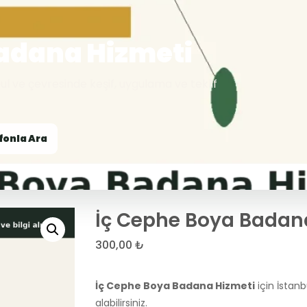
Badana Hizmeti
l ve çevresinde keşif, uygulama ve teklif
fonla Ara
İç Cephe Boya Badan
300,00
₺
İç Cephe Boya Badana Hizmeti
için İstanb
alabilirsiniz.