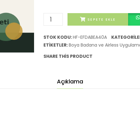
İç
SEPETE EKLE
Cephe
Boya
STOK KODU:
HF-EFDABEA40A
KATEGORILE
Badana
ETIKETLER:
Boya Badana ve Airless Uygulam
Hizmeti
SHARE THIS PRODUCT
adet
Açıklama