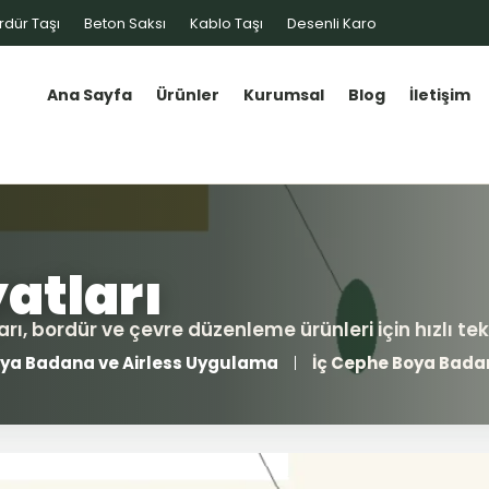
rdür Taşı
Beton Saksı
Kablo Taşı
Desenli Karo
Ana Sayfa
Ürünler
Kurumsal
Blog
İletişim
ya Badana ve Airless Uygulama
İç Cephe Boya Bada