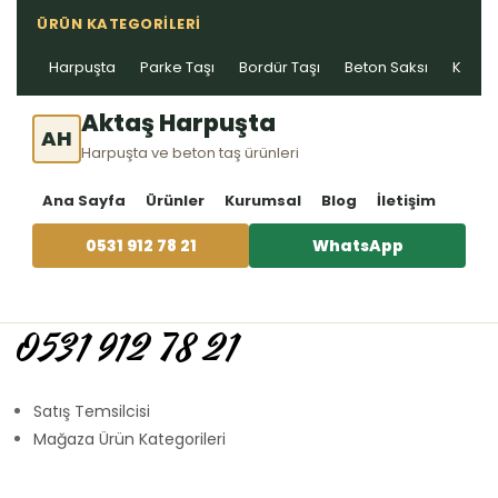
ÜRÜN KATEGORILERI
Harpuşta
Parke Taşı
Bordür Taşı
Beton Saksı
Kablo 
Aktaş Harpuşta
AH
Harpuşta ve beton taş ürünleri
Ana Sayfa
Ürünler
Kurumsal
Blog
İletişim
0531 912 78 21
WhatsApp
0531 912 78 21
Satış Temsilcisi
Mağaza Ürün Kategorileri