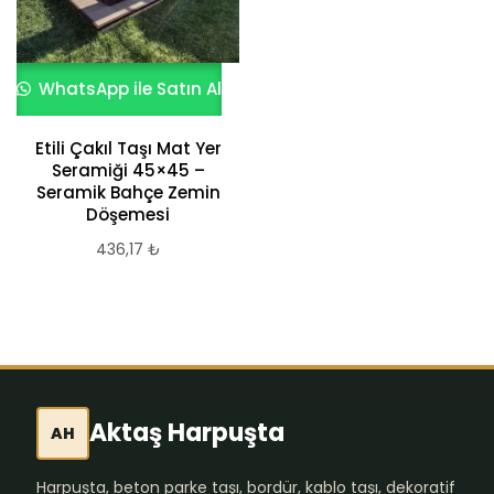
WhatsApp ile Satın Al
Etili Çakıl Taşı Mat Yer
Seramiği 45×45 –
Seramik Bahçe Zemin
Döşemesi
436,17
₺
Aktaş Harpuşta
AH
Harpuşta, beton parke taşı, bordür, kablo taşı, dekoratif