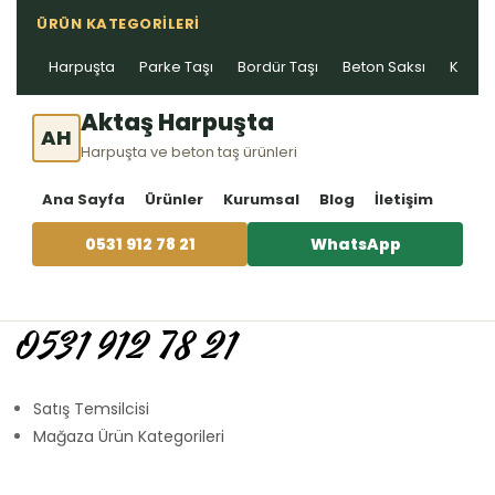
ÜRÜN KATEGORILERI
Harpuşta
Parke Taşı
Bordür Taşı
Beton Saksı
Kablo 
Aktaş Harpuşta
AH
Harpuşta ve beton taş ürünleri
Ana Sayfa
Ürünler
Kurumsal
Blog
İletişim
0531 912 78 21
WhatsApp
0531 912 78 21
Satış Temsilcisi
Mağaza Ürün Kategorileri