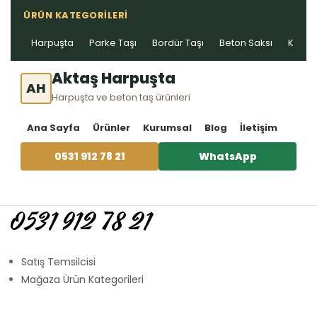
ÜRÜN KATEGORILERI
Harpuşta
Parke Taşı
Bordür Taşı
Beton Saksı
Kablo 
Aktaş Harpuşta
AH
Harpuşta ve beton taş ürünleri
Ana Sayfa
Ürünler
Kurumsal
Blog
İletişim
0531 912 78 21
WhatsApp
0531 912 78 21
Satış Temsilcisi
Mağaza Ürün Kategorileri