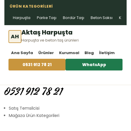
ÜRÜN KATEGORILERI
Harpuşta
Parke Taşı
Bordür Taşı
Beton Saksı
Kablo 
Aktaş Harpuşta
AH
Harpuşta ve beton taş ürünleri
Ana Sayfa
Ürünler
Kurumsal
Blog
İletişim
0531 912 78 21
WhatsApp
0531 912 78 21
Satış Temsilcisi
Mağaza Ürün Kategorileri