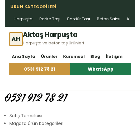
ÜRÜN KATEGORILERI
Harpuşta
Parke Taşı
Bordür Taşı
Beton Saksı
Kablo 
Aktaş Harpuşta
AH
Harpuşta ve beton taş ürünleri
Ana Sayfa
Ürünler
Kurumsal
Blog
İletişim
0531 912 78 21
WhatsApp
0531 912 78 21
Satış Temsilcisi
Mağaza Ürün Kategorileri