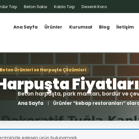
rdür Taşı
Beton Saksı
Kablo Taşı
Desenli Karo
Ana Sayfa
Ürünler
Kurumsal
Blog
İletişim
Ana Sayfa
Ürünler “kebap restoranları” olara
eçiminizle eşleşen ürün bulunamadı.