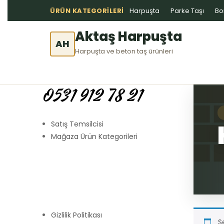
ÜRÜN KATEGORILERI
Harpuşta
Parke Taşı
Bo
Aktaş Harpuşta
AH
Harpuşta ve beton taş ürünleri
0531 912 78 21
Satış Temsilcisi
Mağaza Ürün Kategorileri
Gizlilik Politikası
S