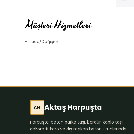
Müşteri Hizmetleri
İade/Değişim
Aktaş Harpuşta
AH
Harpuşta, beton parke taşı, bordür, kablo taşı,
dekoratif karo ve dış mekan beton ürünlerinde